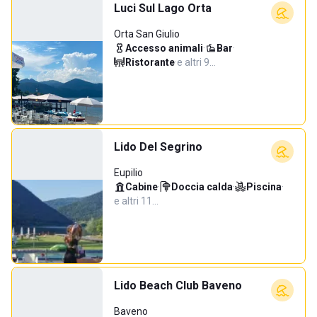
Luci Sul Lago Orta
Orta San Giulio
Accesso animali
·
Bar
·
Ristorante
·
e altri 9…
Lido Del Segrino
Eupilio
Cabine
·
Doccia calda
·
Piscina
·
e altri 11…
Lido Beach Club Baveno
Baveno