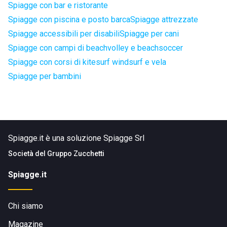
Spiagge con bar e ristorante
Spiagge con piscina e posto barca
Spiagge attrezzate
Spiagge accessibili per disabili
Spiagge per cani
Spiagge con campi di beachvolley e beachsoccer
Spiagge con corsi di kitesurf windsurf e vela
Spiagge per bambini
Spiagge.it è una soluzione Spiagge Srl
Società del
Gruppo Zucchetti
Spiagge.it
Chi siamo
Magazine