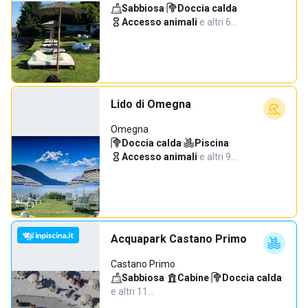
Sabbiosa
·
Doccia calda
·
Accesso animali
·
e altri 6…
Lido di Omegna
Omegna
Doccia calda
·
Piscina
·
Accesso animali
·
e altri 9…
Acquapark Castano Primo
Castano Primo
Sabbiosa
·
Cabine
·
Doccia calda
·
e altri 11…