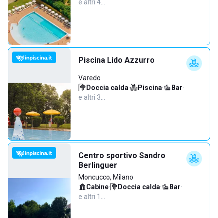
e altri 4…
Piscina Lido Azzurro
Varedo
Doccia calda
·
Piscina
·
Bar
·
e altri 3…
Centro sportivo Sandro
Berlinguer
Moncucco, Milano
Cabine
·
Doccia calda
·
Bar
·
e altri 1…