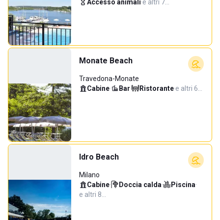
Accesso animali
·
e altri 7…
Monate Beach
Travedona-Monate
Cabine
·
Bar
·
Ristorante
·
e altri 6…
Idro Beach
Milano
Cabine
·
Doccia calda
·
Piscina
·
e altri 8…