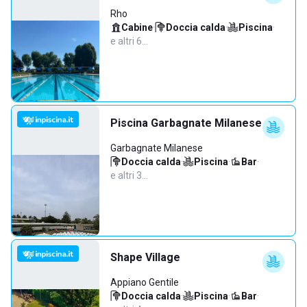
Rho
Cabine
·
Doccia calda
·
Piscina
·
e altri 6…
Piscina Garbagnate Milanese
Garbagnate Milanese
Doccia calda
·
Piscina
·
Bar
·
e altri 3…
Shape Village
Appiano Gentile
Doccia calda
·
Piscina
·
Bar
·