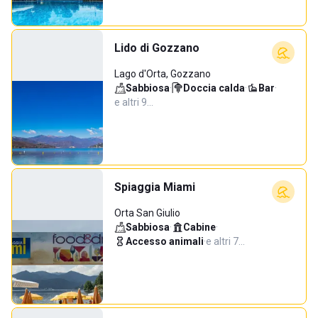
Lido di Gozzano
Lago d'Orta, Gozzano
Sabbiosa
·
Doccia calda
·
Bar
·
e altri 9…
Spiaggia Miami
Orta San Giulio
Sabbiosa
·
Cabine
·
Accesso animali
·
e altri 7…