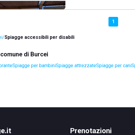
1
ei
Spiagge accessibili per disabili
l comune di Burcei
orante
Spiagge per bambini
Spiagge attrezzate
Spiagge per cani
S
e.it
Prenotazioni