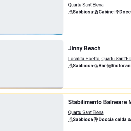
Quartu Sant'Elena
Sabbiosa
·
Cabine
·
Docci
Jinny Beach
Località Poetto, Quartu Sant'El
Sabbiosa
·
Bar
·
Ristoran
Stabilimento Balneare 
Quartu Sant'Elena
Sabbiosa
·
Doccia calda
·