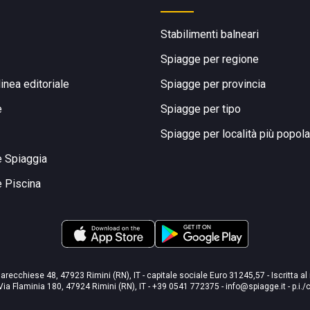
Stabilimenti balneari
Spiagge per regione
linea editoriale
Spiagge per provincia
e
Spiagge per tipo
Spiagge per località più popola
e Spiaggia
e Piscina
arecchiese 48, 47923 Rimini (RN), IT - capitale sociale Euro 31245,57 - Iscritta al
Via Flaminia 180, 47924 Rimini (RN), IT
-
+39 0541 772375
-
info@spiagge.it
- p.i