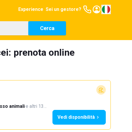
Experience
Sei un gestore?
Cerca
cei: prenota online
sso animali
·
e altri 13…
Vedi disponibilità