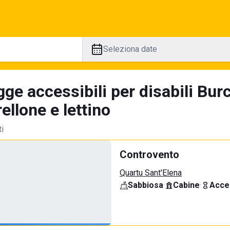
Seleziona date
ge accessibili per disabili Bur
llone e lettino
ti
Controvento
Quartu Sant'Elena
Sabbiosa
·
Cabine
·
Acce