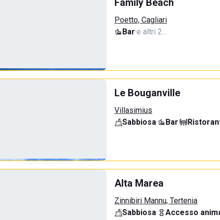
Family Beach
Poetto, Cagliari
Bar
·
e altri 2…
Le Bouganville
Villasimius
Sabbiosa
·
Bar
·
Ristoran
Alta Marea
Zinnibiri Mannu, Tertenia
Sabbiosa
·
Accesso anima