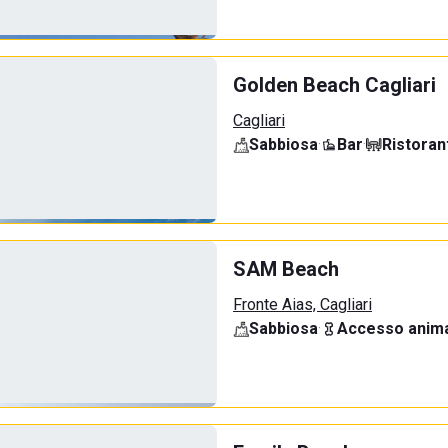
Golden Beach Cagliari
Cagliari
Sabbiosa
·
Bar
·
Ristoran
SAM Beach
Fronte Aias, Cagliari
Sabbiosa
·
Accesso anima