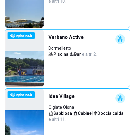
e altri 10…
Verbano Active
Dormelletto
Piscina
·
Bar
·
e altri 2…
Idea Village
Olgiate Olona
Sabbiosa
·
Cabine
·
Doccia calda
·
e altri 11…