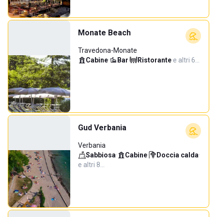
Monate Beach
Travedona-Monate
Cabine
·
Bar
·
Ristorante
·
e altri 6…
Gud Verbania
Verbania
Sabbiosa
·
Cabine
·
Doccia calda
·
e altri 8…