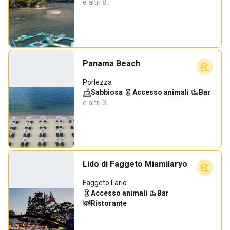
e altri 8…
Panama Beach
Porlezza
Sabbiosa
·
Accesso animali
·
Bar
·
e altri 3…
Lido di Faggeto Miamilaryo
Faggeto Lario
Accesso animali
·
Bar
·
Ristorante