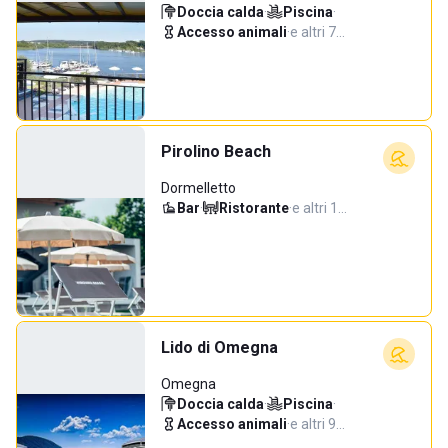
Doccia calda
·
Piscina
·
Accesso animali
·
e altri 7…
Pirolino Beach
Dormelletto
Bar
·
Ristorante
·
e altri 1…
Lido di Omegna
Omegna
Doccia calda
·
Piscina
·
Accesso animali
·
e altri 9…