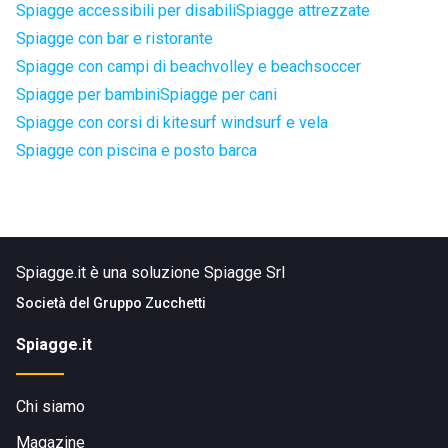
Spiagge accessibili per disabili
Spiagge attrezzate
Spiagge con bar e ristorante
Spiagge con campi di beachvolley e beachsoccer
Spiagge per bambini
Spiagge per cani
Spiagge con corsi di kitesurf windsurf e vela
Spiagge con piscina e posto barca
Spiagge.it è una soluzione Spiagge Srl
Società del
Gruppo Zucchetti
Spiagge.it
Chi siamo
Magazine