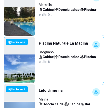
Mercallo
Cabine
·
Doccia calda
·
Piscina
·
e altri 5…
Piscina Naturale La Macina
Bregnano
Cabine
·
Doccia calda
·
Piscina
·
e altri 6…
Lido di meina
Meina
Doccia calda
·
Piscina
·
Bar
·