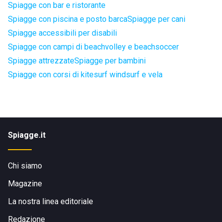
Spiagge con bar e ristorante
Spiagge con piscina e posto barca
Spiagge per cani
Spiagge accessibili per disabili
Spiagge con campi di beachvolley e beachsoccer
Spiagge attrezzate
Spiagge per bambini
Spiagge con corsi di kitesurf windsurf e vela
Spiagge.it
Chi siamo
Magazine
La nostra linea editoriale
Redazione