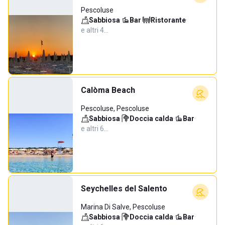
Pescoluse
Sabbiosa
·
Bar
·
Ristorante
·
e altri 4…
Calòma Beach
Pescoluse, Pescoluse
Sabbiosa
·
Doccia calda
·
Bar
·
e altri 6…
Seychelles del Salento
Marina Di Salve, Pescoluse
Sabbiosa
·
Doccia calda
·
Bar
·