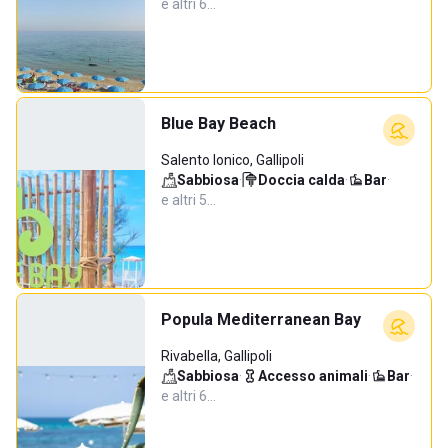
e altri 6…
Blue Bay Beach
Salento Ionico, Gallipoli
Sabbiosa
·
Doccia calda
·
Bar
·
e altri 5…
Popula Mediterranean Bay
Rivabella, Gallipoli
Sabbiosa
·
Accesso animali
·
Bar
·
e altri 6…