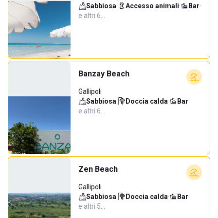
Sabbiosa
·
Accesso animali
·
Bar
·
e altri 6…
Banzay Beach
Gallipoli
Sabbiosa
·
Doccia calda
·
Bar
·
e altri 6…
Zen Beach
Gallipoli
Sabbiosa
·
Doccia calda
·
Bar
·
e altri 5…