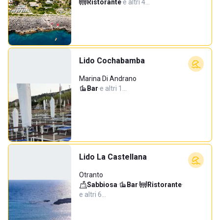
Ristorante
·
e altri 4…
Lido Cochabamba
Marina Di Andrano
Bar
·
e altri 1…
Lido La Castellana
Otranto
Sabbiosa
·
Bar
·
Ristorante
·
e altri 6…