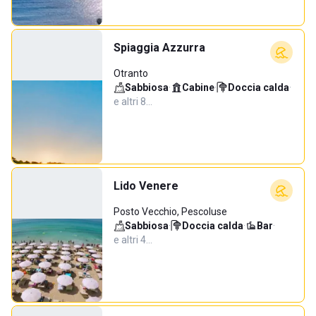
Spiaggia Azzurra
Otranto
Sabbiosa
·
Cabine
·
Doccia calda
·
e altri 8…
Lido Venere
Posto Vecchio, Pescoluse
Sabbiosa
·
Doccia calda
·
Bar
·
e altri 4…