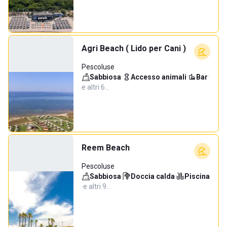
Agri Beach ( Lido per Cani )
Pescoluse
Sabbiosa
·
Accesso animali
·
Bar
·
e altri 6…
Reem Beach
Pescoluse
Sabbiosa
·
Doccia calda
·
Piscina
·
e altri 9…