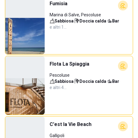
Fumisia
Marina di Salve, Pescoluse
Sabbiosa
·
Doccia calda
·
Bar
·
e altri 1…
Flota La Spiaggia
Pescoluse
Sabbiosa
·
Doccia calda
·
Bar
·
e altri 4…
C'est la Vie Beach
Gallipoli