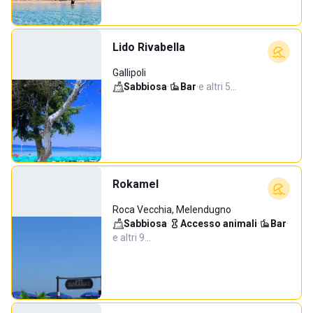
Lido Rivabella
Gallipoli
Sabbiosa
·
Bar
·
e altri 5…
Rokamel
Roca Vecchia, Melendugno
Sabbiosa
·
Accesso animali
·
Bar
·
e altri 9…