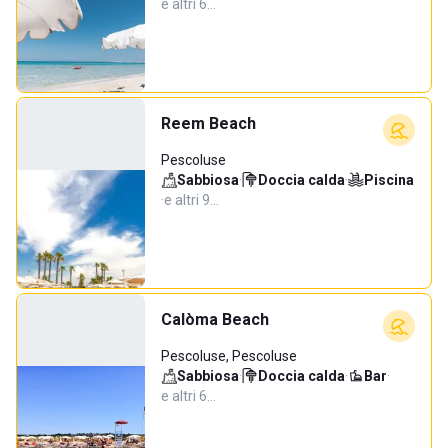
e altri 6…
Reem Beach
Pescoluse
Sabbiosa
·
Doccia calda
·
Piscina
·
e altri 9…
Calòma Beach
Pescoluse, Pescoluse
Sabbiosa
·
Doccia calda
·
Bar
·
e altri 6…