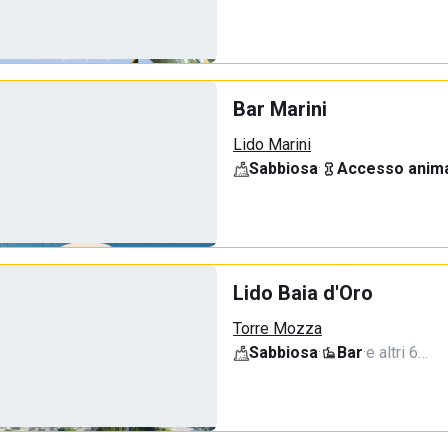
Bar Marini
Lido Marini
Sabbiosa
·
Accesso anima
Lido Baia d'Oro
Torre Mozza
Sabbiosa
·
Bar
·
e altri 6…