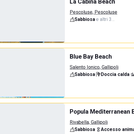
La Cabina Beach
Pescoluse, Pescoluse
Sabbiosa
·
e altri 3…
Blue Bay Beach
Salento Ionico, Gallipoli
Sabbiosa
·
Doccia calda
·
Popula Mediterranean 
Rivabella, Gallipoli
Sabbiosa
·
Accesso anima