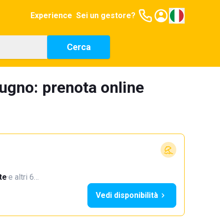
Experience
Sei un gestore?
Cerca
rugno: prenota online
te
·
e altri 6…
Vedi disponibilità