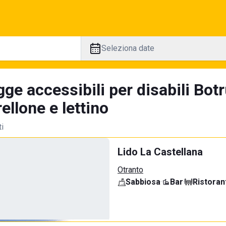
Seleziona date
ge accessibili per disabili Bot
llone e lettino
ti
Lido La Castellana
Otranto
Sabbiosa
·
Bar
·
Ristoran