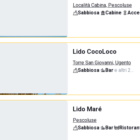
Località Cabina, Pescoluse
Sabbiosa
·
Cabine
·
Acce
Lido CocoLoco
Torre San Giovanni, Ugento
Sabbiosa
·
Bar
·
e altri 2…
Lido Maré
Pescoluse
Sabbiosa
·
Bar
·
Ristoran