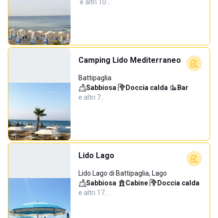
·
e altri 10…
Camping Lido Mediterraneo
Battipaglia
Sabbiosa
·
Doccia calda
·
Bar
·
e altri 7…
Lido Lago
Lido Lago di Battipaglia, Lago
Sabbiosa
·
Cabine
·
Doccia calda
·
e altri 17…