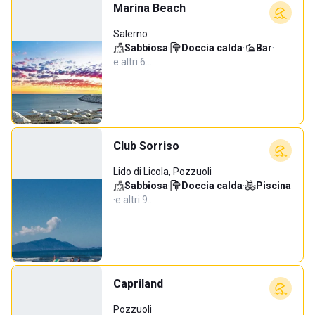
Marina Beach
Salerno
Sabbiosa
·
Doccia calda
·
Bar
·
e altri 6…
Club Sorriso
Lido di Licola, Pozzuoli
Sabbiosa
·
Doccia calda
·
Piscina
·
e altri 9…
Capriland
Pozzuoli