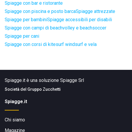
Spiagge con bar e ristorante
Spiagge con piscina e posto barca
Spiagge attrezzate
Spiagge per bambini
Spiagge accessibili per disabili
Spiagge con campi di beachvolley e beachsoccer
Spiagge per cani
Spiagge con corsi di kitesurf windsurf e vela
Spiagge.it è una soluzione Spiagge Srl
Società del
Gruppo Zucchetti
Spiagge.it
Chi siamo
Magazine