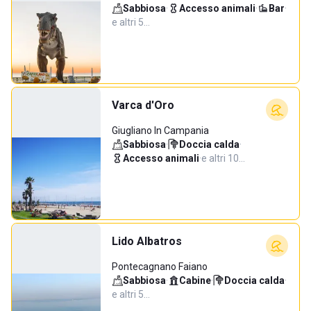
Sabbiosa
·
Accesso animali
·
Bar
·
e altri 5…
Varca d'Oro
Giugliano In Campania
Sabbiosa
·
Doccia calda
·
Accesso animali
·
e altri 10…
Lido Albatros
Pontecagnano Faiano
Sabbiosa
·
Cabine
·
Doccia calda
·
e altri 5…