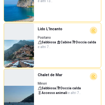
e altri 13…
Lido L'Incanto
Positano
Sabbiosa
·
Cabine
·
Doccia calda
·
e altri 7…
Chalet de Mar
Minori
Sabbiosa
·
Doccia calda
·
Accesso animali
·
e altri 7…