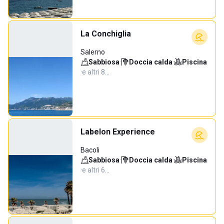
La Conchiglia
Salerno
Sabbiosa
·
Doccia calda
·
Piscina
·
e altri 8…
Labelon Experience
Bacoli
Sabbiosa
·
Doccia calda
·
Piscina
·
e altri 6…