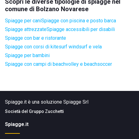
Scopri le diverse tipologie di spiagge nel
comune di Bolzano Novarese
Spiagge per cani
Spiagge con piscina e posto barca
Spiagge attrezzate
Spiagge accessibili per disabili
Spiagge con bar e ristorante
Spiagge con corsi di kitesurf windsurf e vela
Spiagge per bambini
Spiagge con campi di beachvolley e beachsoccer
Spiagge.it è una soluzione Spiagge Srl
Società del
Gruppo Zucchetti
Spiagge.it