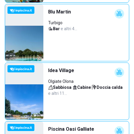
Blu Martin
Turbigo
Bar
·
e altri 4…
Idea Village
Olgiate Olona
Sabbiosa
·
Cabine
·
Doccia calda
·
e altri 11…
Piscina Oasi Galliate