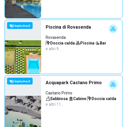
Piscina di Rovasenda
Rovasenda
Doccia calda
·
Piscina
·
Bar
·
e altri 9…
Acquapark Castano Primo
Castano Primo
Sabbiosa
·
Cabine
·
Doccia calda
·
e altri 11…