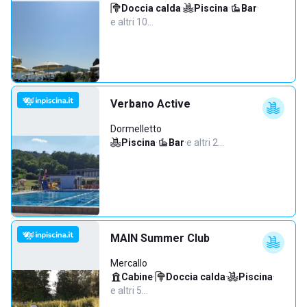
Doccia calda
·
Piscina
·
Bar
·
e altri 10…
Verbano Active
Dormelletto
Piscina
·
Bar
·
e altri 2…
MAIN Summer Club
Mercallo
Cabine
·
Doccia calda
·
Piscina
·
e altri 5…