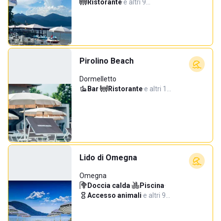
Ristorante
·
e altri 9…
Pirolino Beach
Dormelletto
Bar
·
Ristorante
·
e altri 1…
Lido di Omegna
Omegna
Doccia calda
·
Piscina
·
Accesso animali
·
e altri 9…