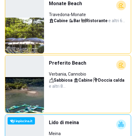
Monate Beach
Travedona-Monate
Cabine
·
Bar
·
Ristorante
·
e altri 6…
Preferito Beach
Verbania, Cannobio
Sabbiosa
·
Cabine
·
Doccia calda
·
e altri 8…
Lido di meina
Meina