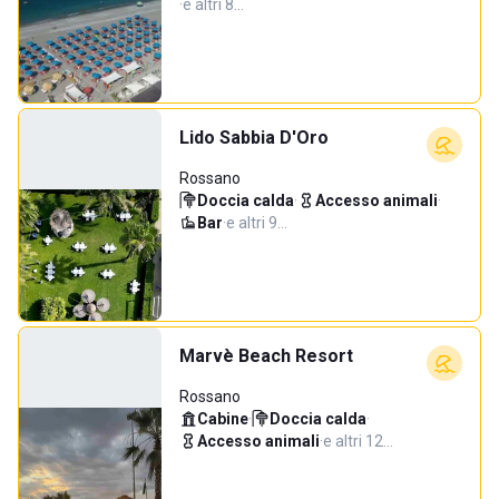
·
e altri 8…
Lido Sabbia D'Oro
Rossano
Doccia calda
·
Accesso animali
·
Bar
·
e altri 9…
Marvè Beach Resort
Rossano
Cabine
·
Doccia calda
·
Accesso animali
·
e altri 12…