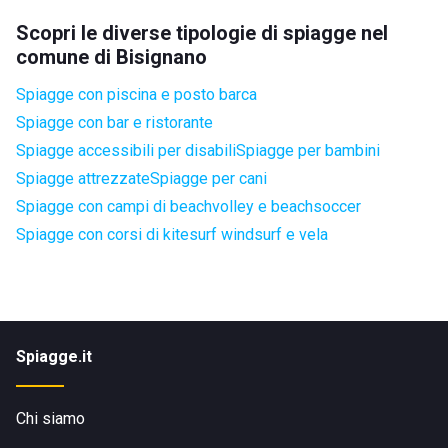
Scopri le diverse tipologie di spiagge nel
comune di Bisignano
Spiagge con piscina e posto barca
Spiagge con bar e ristorante
Spiagge accessibili per disabili
Spiagge per bambini
Spiagge attrezzate
Spiagge per cani
Spiagge con campi di beachvolley e beachsoccer
Spiagge con corsi di kitesurf windsurf e vela
Spiagge.it
Chi siamo