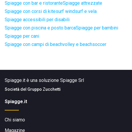
Spiagge con bar e ristorante
Spiagge attrezzate
Spiagge con corsi di kitesurf windsurf e vela
Spiagge accessibili per disabili
Spiagge con piscina e posto barca
Spiagge per bambini
Spiagge per cani
Spiagge con campi di beachvolley e beachsoccer
Spiagge.it è una soluzione Spiagge Srl
Società del
Gruppo Zucchetti
Spiagge.it
Chi siamo
Magazine