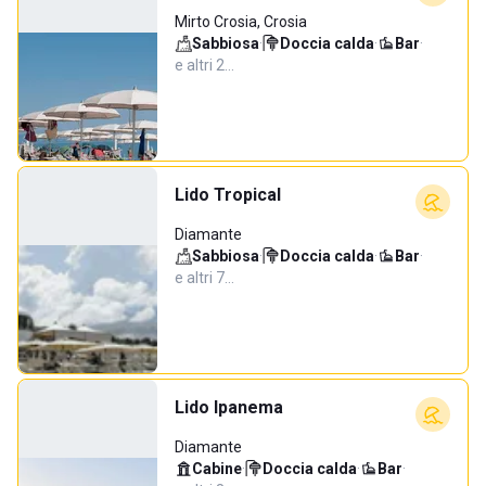
Mirto Crosia, Crosia
Sabbiosa
·
Doccia calda
·
Bar
·
e altri 2…
Lido Tropical
Diamante
Sabbiosa
·
Doccia calda
·
Bar
·
e altri 7…
Lido Ipanema
Diamante
Cabine
·
Doccia calda
·
Bar
·