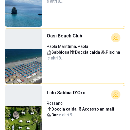
e altri 8…
Oasi Beach Club
Paola Marittima, Paola
Sabbiosa
·
Doccia calda
·
Piscina
·
e altri 8…
Lido Sabbia D'Oro
Rossano
Doccia calda
·
Accesso animali
·
Bar
·
e altri 9…