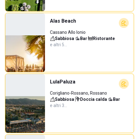
Alas Beach
Cassano Allo Ionio
Sabbiosa
·
Bar
·
Ristorante
·
e altri 5…
LulaPaluza
Corigliano-Rossano, Rossano
Sabbiosa
·
Doccia calda
·
Bar
·
e altri 3…