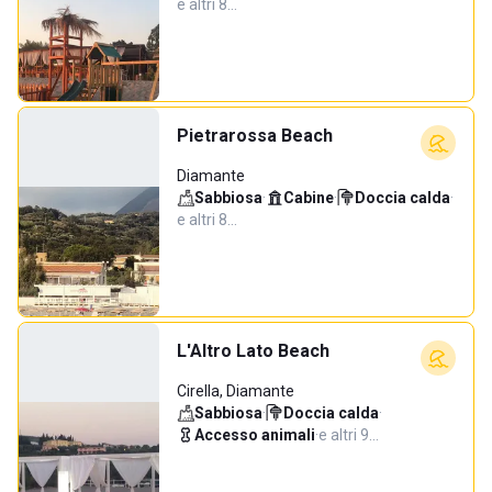
e altri 8…
Pietrarossa Beach
Diamante
Sabbiosa
·
Cabine
·
Doccia calda
·
e altri 8…
L'Altro Lato Beach
Cirella, Diamante
Sabbiosa
·
Doccia calda
·
Accesso animali
·
e altri 9…