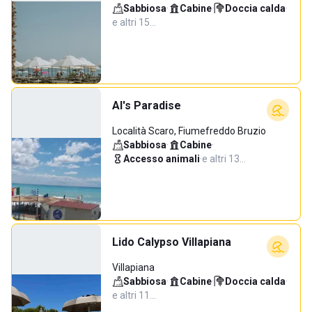
Sabbiosa
·
Cabine
·
Doccia calda
·
e altri 15…
Al's Paradise
Località Scaro, Fiumefreddo Bruzio
Sabbiosa
·
Cabine
·
Accesso animali
·
e altri 13…
Lido Calypso Villapiana
Villapiana
Sabbiosa
·
Cabine
·
Doccia calda
·
e altri 11…