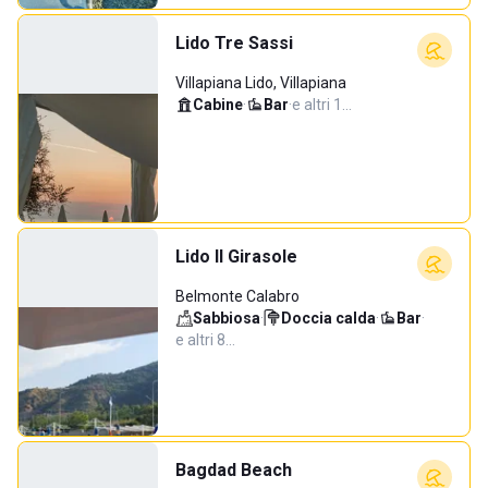
Lido Tre Sassi
Villapiana Lido, Villapiana
Cabine
·
Bar
·
e altri 1…
Lido Il Girasole
Belmonte Calabro
Sabbiosa
·
Doccia calda
·
Bar
·
e altri 8…
Bagdad Beach