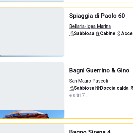
Spiaggia di Paolo 60
Bellaria-Igea Marina
Sabbiosa
·
Cabine
·
Acce
Bagni Guerrino & Gino
San Mauro Pascoli
Sabbiosa
·
Doccia calda
·
e altri 7…
Bagno Sirena 4