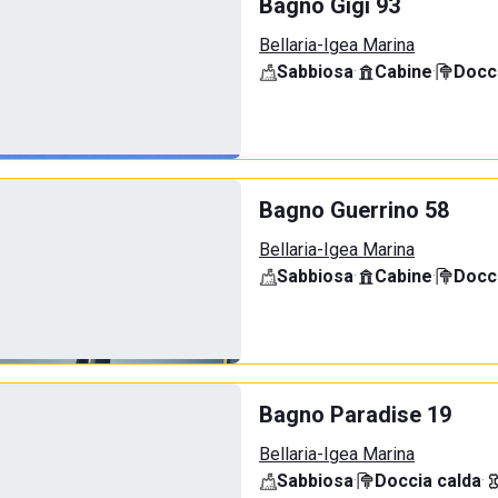
Bagno Gigi 93
Bellaria-Igea Marina
Sabbiosa
·
Cabine
·
Docci
Bagno Guerrino 58
Bellaria-Igea Marina
Sabbiosa
·
Cabine
·
Docci
Bagno Paradise 19
Bellaria-Igea Marina
Sabbiosa
·
Doccia calda
·