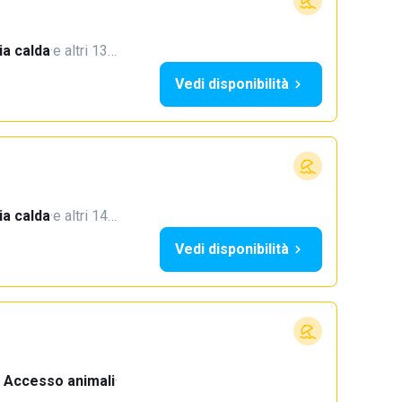
a calda
·
e altri 13…
Vedi disponibilità
a calda
·
e altri 14…
Vedi disponibilità
Accesso animali
·