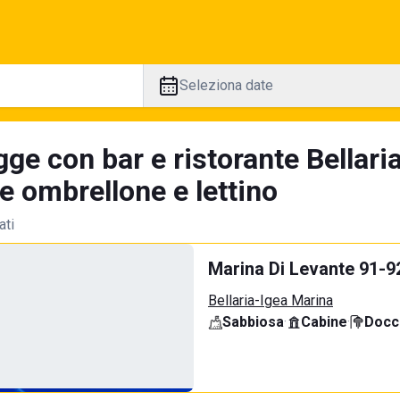
Seleziona date
ge con bar e ristorante Bellari
e ombrellone e lettino
ati
Marina Di Levante 91-9
Bellaria-Igea Marina
Sabbiosa
·
Cabine
·
Docci