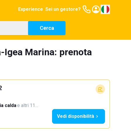
Experience
Sei un gestore?
Cerca
a-Igea Marina: prenota
2
a calda
·
e altri 11…
Vedi disponibilità