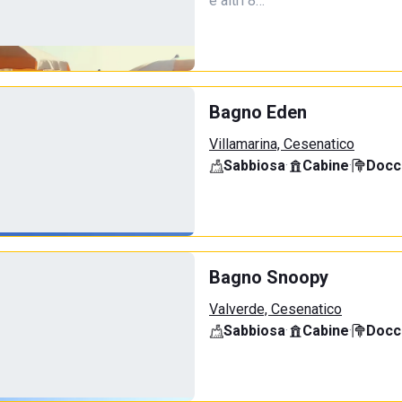
e altri 8…
Bagno Eden
Villamarina, Cesenatico
Sabbiosa
·
Cabine
·
Docci
Bagno Snoopy
Valverde, Cesenatico
Sabbiosa
·
Cabine
·
Docci