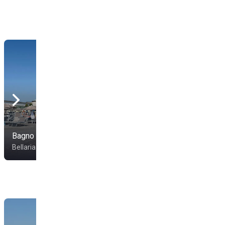
Bagno Andrea 95
Bagno Gigi 93
Bellaria-Igea Marina
Bellaria-Igea Marina