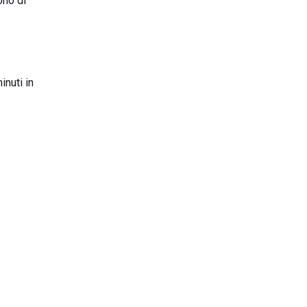
ono di
inuti in