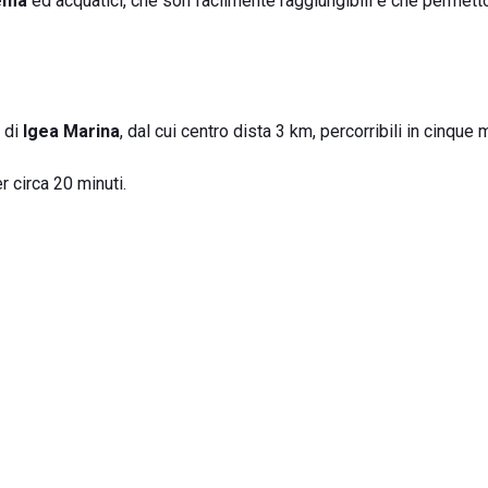
tema
ed acquatici, che son facilmente raggiungibili e che permett
 di
Igea Marina
, dal cui centro dista 3 km, percorribili in cinque m
r circa 20 minuti.