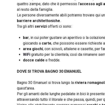
quattro zampe, dato che è permesso l'
accesso agli a
al resto della famiglia.
Le persone diversamente abili potranno trovare qui un 
barriere architettoniche
.
Tra gli altri
servizi
offerti ci sono:
bar
, in cui poter gustare un aperitivo o la colazi
giocando a
carte
, che possono essere richieste a
area giochi
, con scivoli, altalene e casette, per fa
WiFi
gratuito per la clientela, così da rimanere s
docce calde
e fredde.
DOVE SI TROVA BAGNO 30 EMANUEL
Bagno 30 Emanuel si trova lungo la
riviera romagnol
quest'area.
Per gli amanti delle lunghe pedalate in bici è presente
attraversando tutto il litorale e che passa, quindi, per