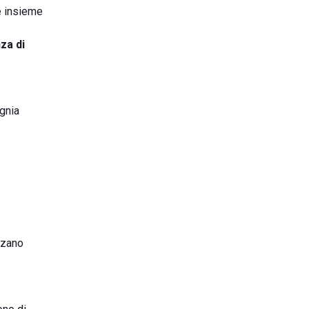
e insieme
za di
agnia
zzano