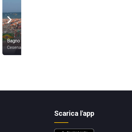
Bagno Veneto
Bagno Conti 39
Cesenatico
Cesenatico
Scarica l'app