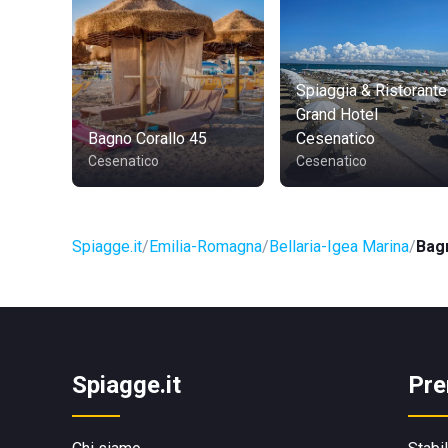
Spiaggia & Ristorante
Grand Hotel
Bagno Corallo 45
Cesenatico
Cesenatico
Cesenatico
Spiagge.it
Emilia-Romagna
Bellaria-Igea Marina
Bag
Spiagge.it
Pre