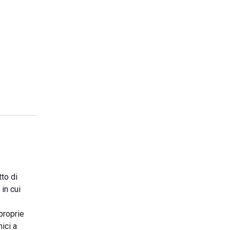
tto di
in cui
proprie
ici a