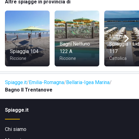
Altre spiagge in provincia di
anche i mezzi pubblici.
L'ultima
Bagni Nettuno
Spiaggia - Li
Spiaggia 104
122 A
117
Riccione
Riccione
Cattolica
Spiagge.it
Emilia-Romagna
Bellaria-Igea Marina
Bagno Il Trentanove
Spiagge.it
Chi siamo