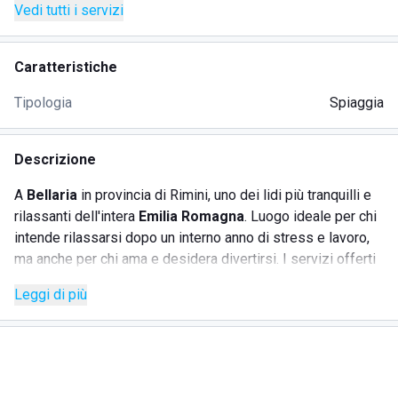
Vedi tutti i servizi
Caratteristiche
Tipologia
Spiaggia
Descrizione
A
Bellaria
in provincia di Rimini, uno dei lidi più tranquilli e
rilassanti dell'intera
Emilia Romagna
. Luogo ideale per chi
intende rilassarsi dopo un interno anno di stress e lavoro,
ma anche per chi ama e desidera divertirsi. I servizi offerti
dai gestori di questo stabilimento balnerare sono
Leggi di più
veramente tanti e in grado di accontentare le esigenze di
tutti:
i più piccoli possono giocare e divertirsi con gli
animatori
, ma anche usufruire della vasta area giochi