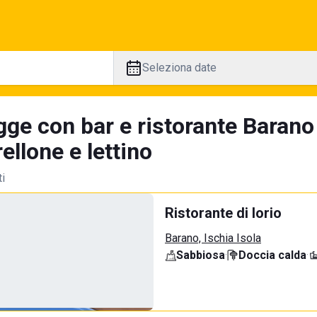
Seleziona date
ge con bar e ristorante Barano 
llone e lettino
ti
Ristorante di Iorio
Barano, Ischia Isola
Sabbiosa
·
Doccia calda
·