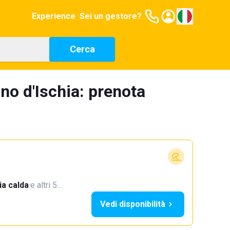
Experience
Sei un gestore?
Cerca
ano d'Ischia: prenota
a calda
·
e altri 5…
Vedi disponibilità