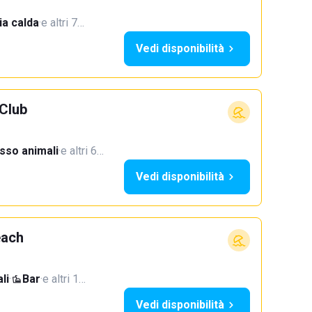
a calda
·
e altri 7…
Vedi disponibilità
Club
sso animali
·
e altri 6…
Vedi disponibilità
each
li
·
Bar
·
e altri 1…
Vedi disponibilità