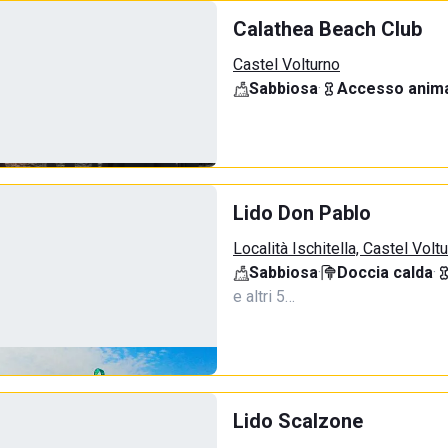
Calathea Beach Club
Castel Volturno
Sabbiosa
·
Accesso anima
Lido Don Pablo
Località Ischitella, Castel Volt
Sabbiosa
·
Doccia calda
·
e altri 5…
Lido Scalzone