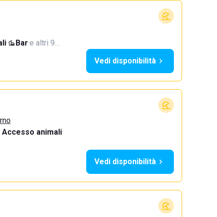
li
·
Bar
·
e altri 9…
Vedi disponibilità
urno
Accesso animali
·
Vedi disponibilità