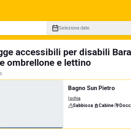
Seleziona date
ge accessibili per disabili Bar
e ombrellone e lettino
ti
Bagno Sun Pietro
Ischia
Sabbiosa
·
Cabine
·
Docci