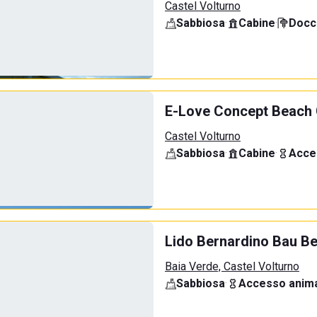
Castel Volturno
Sabbiosa
·
Cabine
·
Docci
E-Love Concept Beach 
Castel Volturno
Sabbiosa
·
Cabine
·
Acce
Lido Bernardino Bau B
Baia Verde, Castel Volturno
Sabbiosa
·
Accesso anima