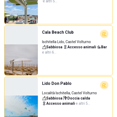
·
e altri 5…
Cala Beach Club
Ischitella Lido, Castel Volturno
Sabbiosa
·
Accesso animali
·
Bar
·
e altri 6…
Lido Don Pablo
Località Ischitella, Castel Volturno
Sabbiosa
·
Doccia calda
·
Accesso animali
·
e altri 5…