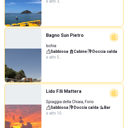
e altri 3…
Bagno Sun Pietro
Ischia
Sabbiosa
·
Cabine
·
Doccia calda
·
e altri 5…
Lido F.lli Mattera
Spiaggia della Chiaia, Forio
Sabbiosa
·
Doccia calda
·
Bar
·
e altri 10…