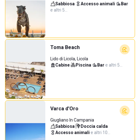
Sabbiosa
·
Accesso animali
·
Bar
·
e altri 5…
Toma Beach
Lido di Licola, Licola
Cabine
·
Piscina
·
Bar
·
e altri 5…
Varca d'Oro
Giugliano In Campania
Sabbiosa
·
Doccia calda
·
Accesso animali
·
e altri 10…