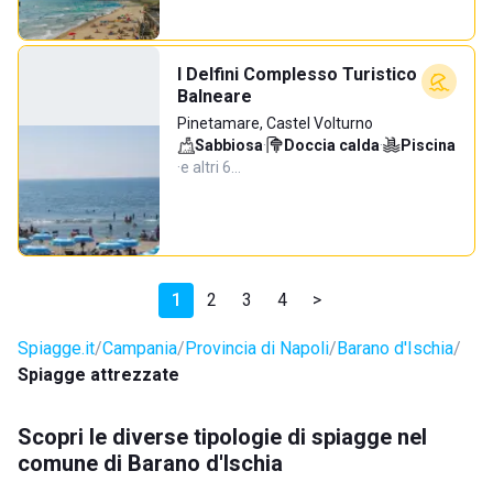
I Delfini Complesso Turistico
Balneare
Pinetamare, Castel Volturno
Sabbiosa
·
Doccia calda
·
Piscina
·
e altri 6…
1
2
3
4
>
Spiagge.it
Campania
Provincia di Napoli
Barano d'Ischia
Spiagge attrezzate
Scopri le diverse tipologie di spiagge nel
comune di Barano d'Ischia