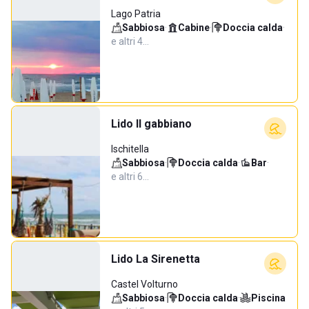
Lago Patria
Sabbiosa
·
Cabine
·
Doccia calda
·
e altri 4…
Lido Il gabbiano
Ischitella
Sabbiosa
·
Doccia calda
·
Bar
·
e altri 6…
Lido La Sirenetta
Castel Volturno
Sabbiosa
·
Doccia calda
·
Piscina