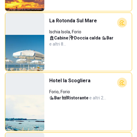
La Rotonda Sul Mare
Ischia Isola, Forio
Cabine
·
Doccia calda
·
Bar
·
e altri 8…
Hotel la Scogliera
Forio, Forio
Bar
·
Ristorante
·
e altri 2…