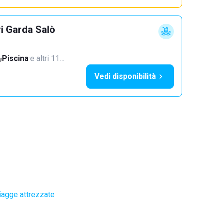
ri Garda Salò
Piscina
·
e altri 11…
Vedi disponibilità
iagge attrezzate