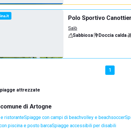
Polo Sportivo Canottie
Salò
Sabbiosa
·
Doccia calda
·
1
piagge attrezzate
el comune di Artogne
e ristorante
Spiagge con campi di beachvolley e beachsoccer
Sp
con piscina e posto barca
Spiagge accessibili per disabili