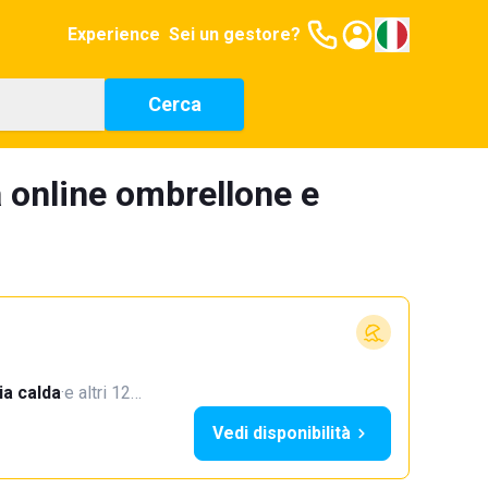
Experience
Sei un gestore?
Cerca
 online ombrellone e
a calda
·
e altri 12…
Vedi disponibilità