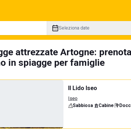
Seleziona date
gge attrezzate Artogne: prenota
no in spiagge per famiglie
Il Lido Iseo
Iseo
Sabbiosa
·
Cabine
·
Docci