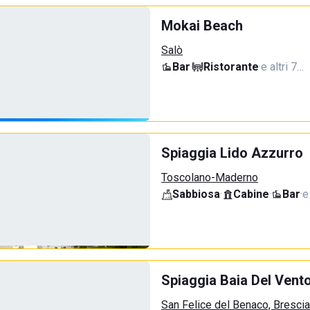
Mokai Beach
Salò
Bar
·
Ristorante
·
e altri 7…
Spiaggia Lido Azzurro
Toscolano-Maderno
Sabbiosa
·
Cabine
·
Bar
·
e
Spiaggia Baia Del Vent
San Felice del Benaco, Brescia