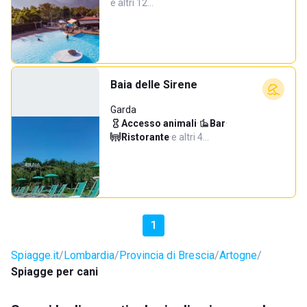
e altri 12…
Baia delle Sirene
Garda
Accesso animali
·
Bar
·
Ristorante
·
e altri 4…
1
Spiagge.it
Lombardia
Provincia di Brescia
Artogne
Spiagge per cani