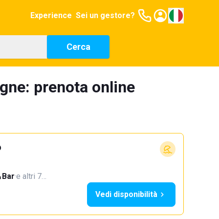
Experience
Sei un gestore?
Cerca
ogne: prenota online
o
Bar
·
e altri 7…
Vedi disponibilità