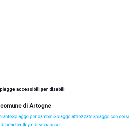
piagge accessibili per disabili
el comune di Artogne
orante
Spiagge per bambini
Spiagge attrezzate
Spiagge con corsi 
di beachvolley e beachsoccer