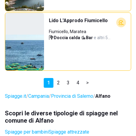
Lido L'Approdo Fiumicello
Fiumicello, Maratea
Doccia calda
·
Bar
·
e altri 5…
1
2
3
4
>
Spiagge.it
Campania
Provincia di Salerno
Alfano
Scopri le diverse tipologie di spiagge nel
comune di Alfano
Spiagge per bambini
Spiagge attrezzate