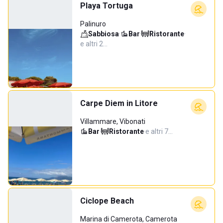
Playa Tortuga
Palinuro
Sabbiosa
·
Bar
·
Ristorante
·
e altri 2…
Carpe Diem in Litore
Villammare, Vibonati
Bar
·
Ristorante
·
e altri 7…
Ciclope Beach
Marina di Camerota, Camerota