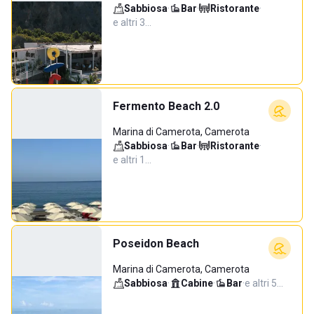
Sabbiosa
·
Bar
·
Ristorante
·
e altri 3…
Fermento Beach 2.0
Marina di Camerota, Camerota
Sabbiosa
·
Bar
·
Ristorante
·
e altri 1…
Poseidon Beach
Marina di Camerota, Camerota
Sabbiosa
·
Cabine
·
Bar
·
e altri 5…