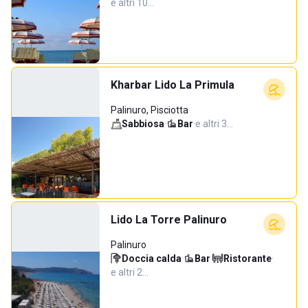
e altri 10…
Kharbar Lido La Primula
Palinuro, Pisciotta
Sabbiosa
·
Bar
·
e altri 3…
Lido La Torre Palinuro
Palinuro
Doccia calda
·
Bar
·
Ristorante
·
e altri 2…