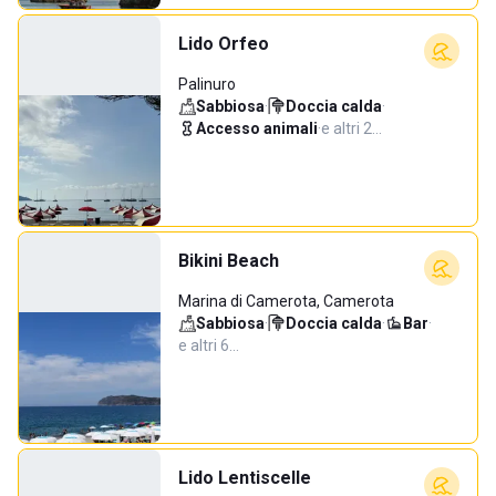
Lido Orfeo
Palinuro
Sabbiosa
·
Doccia calda
·
Accesso animali
·
e altri 2…
Bikini Beach
Marina di Camerota, Camerota
Sabbiosa
·
Doccia calda
·
Bar
·
e altri 6…
Lido Lentiscelle