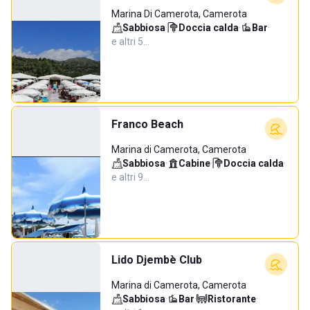
Marina Di Camerota, Camerota
Sabbiosa
·
Doccia calda
·
Bar
·
e altri 5…
Franco Beach
Marina di Camerota, Camerota
Sabbiosa
·
Cabine
·
Doccia calda
·
e altri 9…
Lido Djembè Club
Marina di Camerota, Camerota
Sabbiosa
·
Bar
·
Ristorante
·