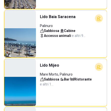
Lido Baia Saracena
Palinuro
Sabbiosa
·
Cabine
·
Accesso animali
·
e altri 9…
Lido Mijeo
Mare Morto, Palinuro
Sabbiosa
·
Bar
·
Ristorante
·
e altri 1…