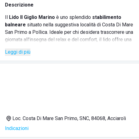
Descrizione
Il
Lido Il Giglio Marino
è uno splendido
stabilimento
balneare
situato nella suggestiva località di Costa Di Mare
San Primo a Pollica. Ideale per chi desidera trascorrere una
giornata all'insegna del relax e del comfort, il lido offre una
vasta gamma di servizi per soddisfare ogni esigenza dei
Leggi di più
suoi ospiti.
SERVIZI
Noleggio di lettini e ombrelloni
Bar e ristorante sul mare
Spogliatoi e docce
Parcheggio riservato
Loc. Costa Di Mare San Primo, SNC, 84068, Acciaroli
Accesso facilitato per disabili
Indicazioni