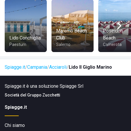
Maremo Beach
Poseidon
Lido Conchiglia
Club
Beach
Paestum
Salerno
Camerota
Spiagge.it
Campania
Acciaroli
Lido Il Giglio Marino
Spiagge.it è una soluzione Spiagge Srl
Società del
Gruppo Zucchetti
Spiagge.it
Chi siamo