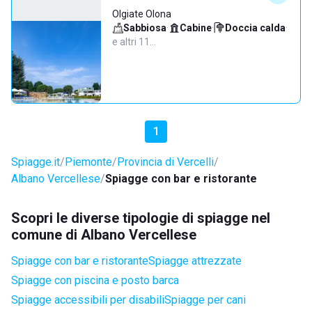
Olgiate Olona
Sabbiosa
·
Cabine
·
Doccia calda
·
e altri 11…
1
Spiagge.it
Piemonte
Provincia di Vercelli
Albano Vercellese
Spiagge con bar e ristorante
Scopri le diverse tipologie di spiagge nel
comune di Albano Vercellese
Spiagge con bar e ristorante
Spiagge attrezzate
Spiagge con piscina e posto barca
Spiagge accessibili per disabili
Spiagge per cani