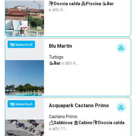
Doccia calda
·
Piscina
·
Bar
·
e altri 4…
Blu Martin
Turbigo
Bar
·
e altri 4…
Acquapark Castano Primo
Castano Primo
Sabbiosa
·
Cabine
·
Doccia calda
·
e altri 11…