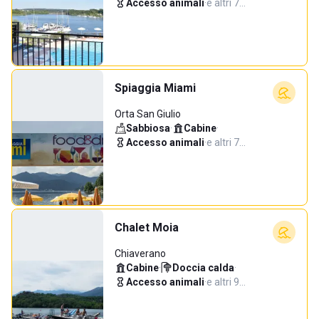
Accesso animali
·
e altri 7…
Spiaggia Miami
Orta San Giulio
Sabbiosa
·
Cabine
·
Accesso animali
·
e altri 7…
Chalet Moia
Chiaverano
Cabine
·
Doccia calda
·
Accesso animali
·
e altri 9…