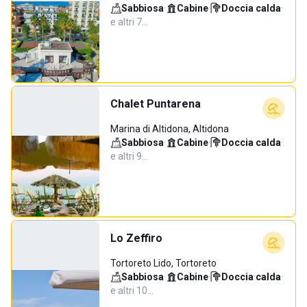
Sabbiosa
·
Cabine
·
Doccia calda
·
e altri 7…
Chalet Puntarena
Marina di Altidona, Altidona
Sabbiosa
·
Cabine
·
Doccia calda
·
e altri 9…
Lo Zeffiro
Tortoreto Lido, Tortoreto
Sabbiosa
·
Cabine
·
Doccia calda
·
e altri 10…