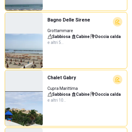
Bagno Delle Sirene
Grottammare
Sabbiosa
·
Cabine
·
Doccia calda
·
e altri 5…
Chalet Gabry
Cupra Marittima
Sabbiosa
·
Cabine
·
Doccia calda
·
e altri 10…