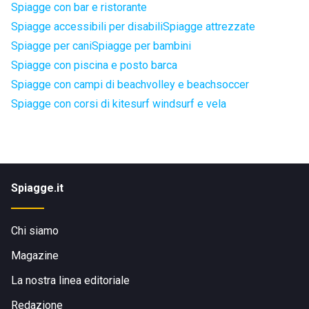
Spiagge con bar e ristorante
Spiagge accessibili per disabili
Spiagge attrezzate
Spiagge per cani
Spiagge per bambini
Spiagge con piscina e posto barca
Spiagge con campi di beachvolley e beachsoccer
Spiagge con corsi di kitesurf windsurf e vela
Spiagge.it
Chi siamo
Magazine
La nostra linea editoriale
Redazione