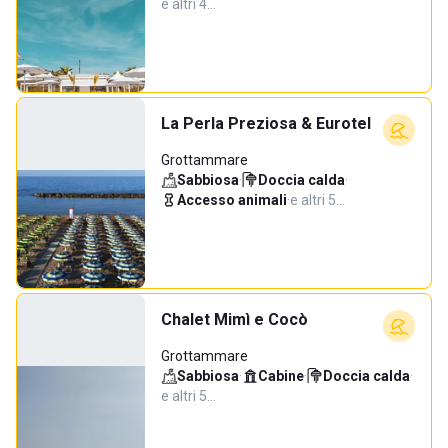
e altri 4…
La Perla Preziosa & Eurotel
Grottammare
Sabbiosa
·
Doccia calda
·
Accesso animali
·
e altri 5…
Chalet Mimì e Cocò
Grottammare
Sabbiosa
·
Cabine
·
Doccia calda
·
e altri 5…