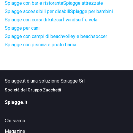
Spiagge con bar e ristorante
Spiagge attrezzate
Spiagge accessibili per disabili
Spiagge per bambini
Spiagge con corsi di kitesurf windsurf e vela
Spiagge per cani
Spiagge con campi di beachvolley e beachsoccer
Spiagge con piscina e posto barca
Spiagge.it è una soluzione Spiagge Srl
Società del
Gruppo Zucchetti
Spiagge.it
Chi siamo
Magazine