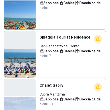
Sabbiosa
·
Cabine
·
Doccia calda
·
e altri 11…
Spiaggia Tourist Residence
San Benedetto del Tronto
Sabbiosa
·
Cabine
·
Doccia calda
·
e altri 7…
Chalet Gabry
Cupra Marittima
Sabbiosa
·
Cabine
·
Doccia calda
·
e altri 10…