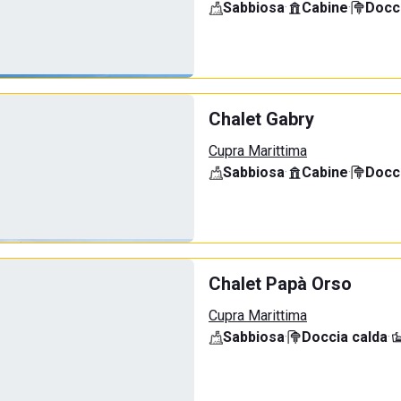
Sabbiosa
·
Cabine
·
Docci
Chalet Gabry
Cupra Marittima
Sabbiosa
·
Cabine
·
Docci
Chalet Papà Orso
Cupra Marittima
Sabbiosa
·
Doccia calda
·