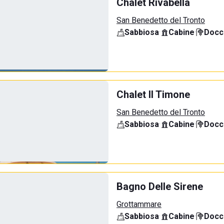
Chalet Rivabella
San Benedetto del Tronto
Sabbiosa
·
Cabine
·
Docci
Chalet Il Timone
San Benedetto del Tronto
Sabbiosa
·
Cabine
·
Docci
Bagno Delle Sirene
Grottammare
Sabbiosa
·
Cabine
·
Docci