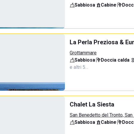
Sabbiosa
·
Cabine
·
Docci
La Perla Preziosa & Eur
Grottammare
Sabbiosa
·
Doccia calda
·
e altri 5…
Chalet La Siesta
San Benedetto del Tronto, San
Sabbiosa
·
Cabine
·
Docci