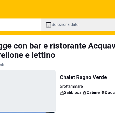
Seleziona date
gge con bar e ristorante Acquav
llone e lettino
ati
Chalet Ragno Verde
Grottammare
Sabbiosa
·
Cabine
·
Docci