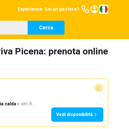
Experience
Sei un gestore?
Cerca
iva Picena: prenota online
a calda
·
e altri 8…
Vedi disponibilità