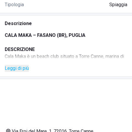
Tipologia
Spiaggia
Descrizione
CALA MAKA – FASANO (BR), PUGLIA
DESCRIZIONE
Cala Maka è un beach club situato a Torre Canne, marina di
Fasano, lungo Via Eroi del Mare, in un tratto della costa
Leggi di più
pugliese caratterizzato da sabbia dorata e acque cristalline.
:contentReference[oaicite:0]{index=0}
La struttura propone un’atmosfera casual e rilassata, in
armonia con la natura circostante, ideale per trascorrere
giornate al mare dedicate al relax, al benessere e alla
condivisione di momenti con amici.
:contentReference[oaicite:1]{index=1}
Cala Maka unisce beach club e ristorante, offrendo un
contesto accogliente con servizio attento, vista mare e
Via Eroi del Mare, 1, 72016, Torre Canne