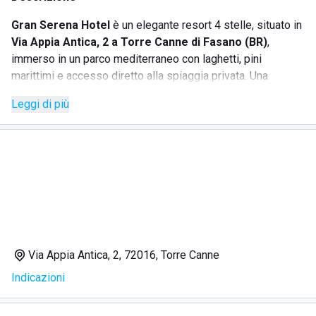
Gran Serena Hotel
è un elegante resort 4 stelle, situato in
Via Appia Antica, 2 a Torre Canne di Fasano (BR)
,
immerso in un parco mediterraneo con laghetti, pini
marittimi e accesso diretto alla spiaggia privata. Una
destinazione perfetta per chi cerca benessere, relax e
Leggi di più
divertimento, con un collegamento interno alle Terme di
Torre Canne e numerosi servizi adatti a tutta la famiglia.
SERVIZI OFFERTI
Spiaggia privata con ombrelloni, lettini e bar sul mare;
Tre piscine: una semi-olimpionica e due termali
all’aperto con idromassaggi;
Via Appia Antica, 2, 72016, Torre Canne
Centro benessere e Parco Termale estivo con percorso
Indicazioni
Kneipp;
Campi sportivi per tennis, calcetto, bocce, tiro con
l’arco, ping-pong;