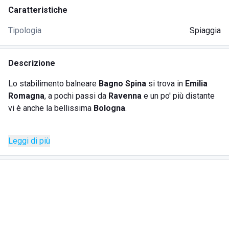
Caratteristiche
Tipologia
Spiaggia
Descrizione
Lo stabilimento balneare
Bagno Spina
si trova in
Emilia
Romagna
, a pochi passi da
Ravenna
e un po' più distante
vi è anche la bellissima
Bologna
.
Questo stabilimento balneare è noto per tutte le attività
Leggi di più
ricreative di cui dispone, capaci di tenere impegnati dai più
piccoli ai più grandi con diversi giochi.
La spiaggia infatti è stata attrezzata con diversi campi da
gioco per il beach-volley, per il beach-soccer e per tante
altre attività. Vi sono inoltre delle aree attrezzate per i più
piccoli, dove potranno giocare al sicuro dai pericoli.