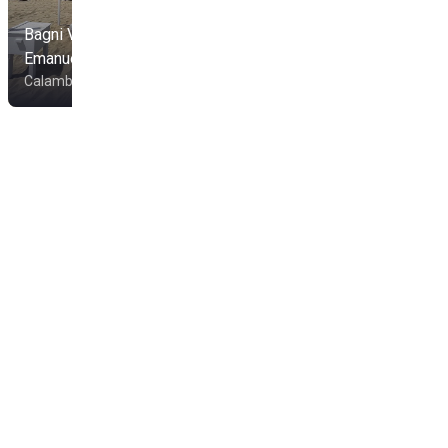
Bagni Vittorio
Emanuele
Bagno La Tintarelleria
Calambrone
Calambrone