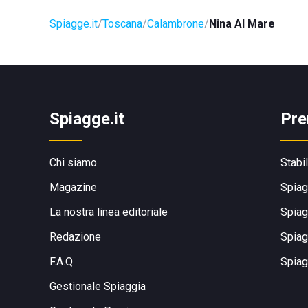
Spiagge.it
Toscana
Calambrone
Nina Al Mare
Spiagge.it
Pre
Chi siamo
Stabi
Magazine
Spiag
La nostra linea editoriale
Spiag
Redazione
Spiag
F.A.Q.
Spiag
Gestionale Spiaggia