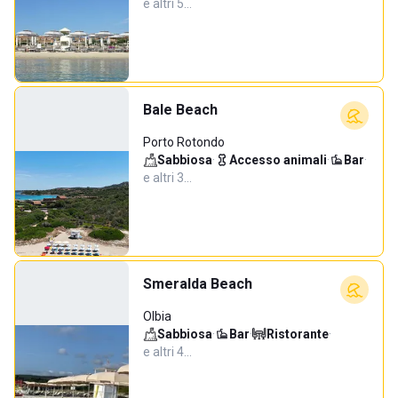
e altri 5…
Bale Beach
Porto Rotondo
Sabbiosa
·
Accesso animali
·
Bar
·
e altri 3…
Smeralda Beach
Olbia
Sabbiosa
·
Bar
·
Ristorante
·
e altri 4…