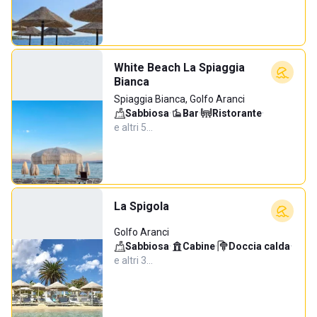
White Beach La Spiaggia
Bianca
Spiaggia Bianca, Golfo Aranci
Sabbiosa
·
Bar
·
Ristorante
·
e altri 5…
La Spigola
Golfo Aranci
Sabbiosa
·
Cabine
·
Doccia calda
·
e altri 3…