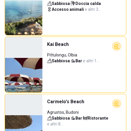
Sabbiosa
·
Doccia calda
·
Accesso animali
·
e altri 3…
Kai Beach
Pittulongu, Olbia
Sabbiosa
·
Bar
·
e altri 1…
Carmelo's Beach
Agrustos, Budoni
Sabbiosa
·
Bar
·
Ristorante
·
e altri 8…