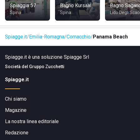
COME RAGGIUNGERE PANAMA BEACH
Spiaggia 57
Bagno Kursaal
Bagno Sagan
Spina
Spina
Lido Degli Scac
Lo stabilimento si trova lungo la Viale dei Mille, ben
collegato e centrale a Comacchio. È facilmente
raggiungibile in auto, treno o autobus grazie alla vicinanza
Spiagge.it
Emilia-Romagna
Comacchio
Panama Beach
con il centro storico di Porto Garibaldi. Inoltre, Panama
Beach offre un parcheggio custodito con posti all'ombra,
Spiagge.it è una soluzione Spiagge Srl
semplificando l'accesso per chi arriva in auto.
Società del
Gruppo Zucchetti
Spiagge.it
Chi siamo
Magazine
La nostra linea editoriale
Redazione