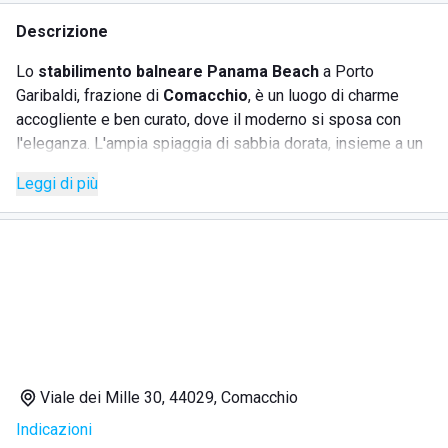
Descrizione
Lo
stabilimento balneare Panama Beach
a Porto
Garibaldi, frazione di
Comacchio
, è un luogo di charme
accogliente e ben curato, dove il moderno si sposa con
l'eleganza. L'ampia spiaggia di sabbia dorata, insieme a un
ristorante altamente apprezzato per i suoi piatti ricercati, fa
Leggi di più
di questo lido una meta ideale per chi cerca una vacanza al
mare. La struttura offre la possibilità di prenotare
ombrelloni, lettini, sedie sdraio e cabine sia online che in
loco, inclusi tanti servizi per una giornata in completo relax.
SERVIZI
Noleggio ombrelloni e lettini
Viale dei Mille 30, 44029, Comacchio
Area giochi per bambini
Indicazioni
Campo di beach volley