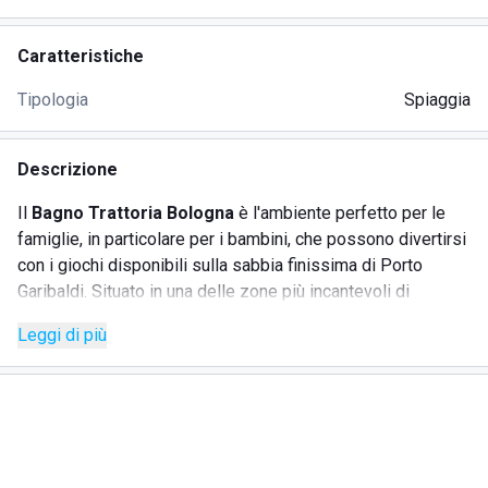
Caratteristiche
Tipologia
Spiaggia
Descrizione
Il
Bagno Trattoria Bologna
è l'ambiente perfetto per le
famiglie, in particolare per i bambini, che possono divertirsi
con i giochi disponibili sulla sabbia finissima di Porto
Garibaldi. Situato in una delle zone più incantevoli di
Comacchio, questo stabilimento balneare in provincia di
Leggi di più
Ferrara offre una combinazione unica di spiaggia attrezzata
e ristorante. Qui, gli ospiti possono gustare deliziosi piatti
della tradizione locale come l'anguilla ai ferri e il risotto di
pesce, accompagnando il tutto con il suono rilassante delle
onde.