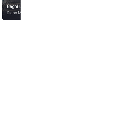
Bagni Lido Scogliera
Municipali
Diano Marina
Diano Marina