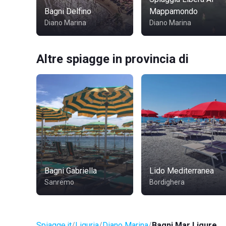
Bagni Delfino
Mappamondo
Diano Marina
Diano Marina
Altre spiagge in provincia di
Bagni Gabriella
Lido Mediterranea
Sanremo
Bordighera
Spiagge.it
Liguria
Diano Marina
Bagni Mar Ligure