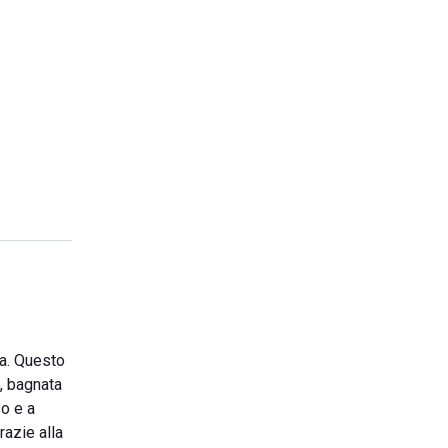
ia. Questo
a, bagnata
so e a
razie alla