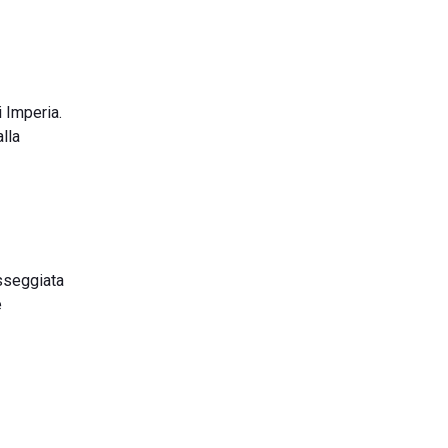
i Imperia.
lla
asseggiata
e