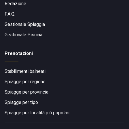
contesto della Riviera dellee Palme .
Redazione
F.A.Q.
Gestionale Spiaggia
Gestionale Piscina
Prenotazioni
Stabilimenti balneari
Spiagge per regione
Spiagge per provincia
Spiagge per tipo
Spiagge per località più popolari