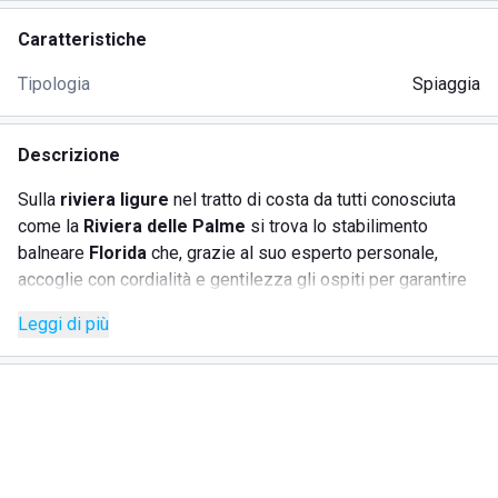
Caratteristiche
Tipologia
Spiaggia
Descrizione
Sulla
riviera ligure
nel tratto di costa da tutti conosciuta
come la
Riviera delle Palme
si trova lo stabilimento
balneare
Florida
che, grazie al suo esperto personale,
accoglie con cordialità e gentilezza gli ospiti per garantire
la possibilità di trascorrere belle giornate di vacanza.
Leggi di più
Siamo a
Loano
su una spiaggia di sabbia fine, con un mare
limpido e azzurro che ha ottenuto la
Bandiera Blu,
un
prestigioso riconoscimento sulla valutazione dell'ambiente.
Per rilassarsi e abbronzarsi è possibile noleggiare
ombrelloni e lettini
, tutti disposti ordinatamente in uno