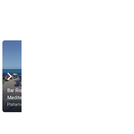
Bar Ristorante Lido
Mediterraneo
Platamona