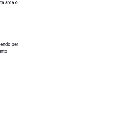
sta area è
guendo per
unto