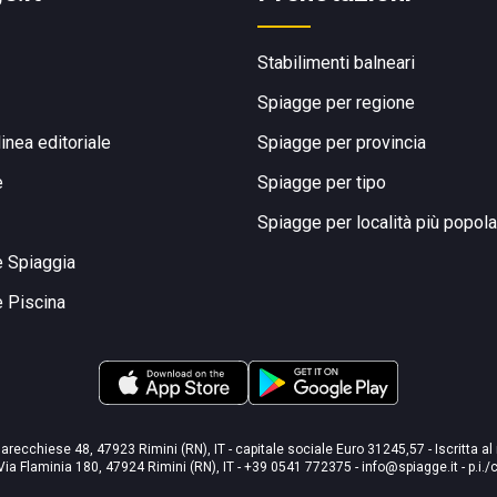
Stabilimenti balneari
Spiagge per regione
linea editoriale
Spiagge per provincia
e
Spiagge per tipo
Spiagge per località più popola
e Spiaggia
e Piscina
arecchiese 48, 47923 Rimini (RN), IT - capitale sociale Euro 31245,57 - Iscritta al
Via Flaminia 180, 47924 Rimini (RN), IT
-
+39 0541 772375
-
info@spiagge.it
- p.i