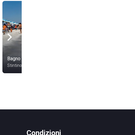
Bagno Sardigna Beach
Ultima Spiaggia
Stintino
Aglientu
Condizioni