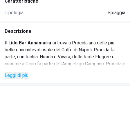
Caratteristiche
Tipologia
Spiaggia
Descrizione
Il
Lido Bar Annamaria
si trova a Procida una delle più
belle e incantevoli isole del Golfo di Napoli. Procida fa
parte, con Ischia, Nisida e Vivara, delle Isole Flegree e
insieme a Capri fa parte dell'Arcipelago Campano. Procida è
una località davvero
affascinante
e caratteristica con il
Leggi di più
suo tipico borgo marinaro e le case colorate che si
specchiano dulle acque cristalline. Tutto il litorale e il mare
fanno parte di un'area marina protetta chiamata Regno di
Nettuno. La terra vulcanica di questa zona ha dato vita ad un
paesaggio meraviglioso
, ricco anche di insenature e
grotte che si possono visitare via mare.
Il Lido Bar Annamaria si trova precisamente sulla spiaggia