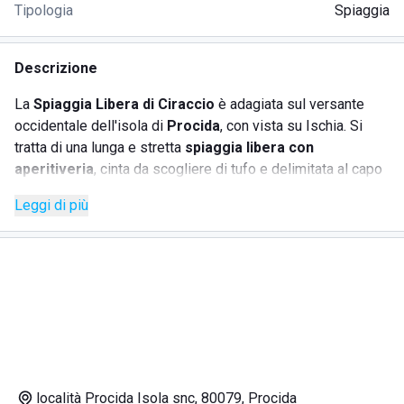
Tipologia
Spiaggia
Descrizione
La
Spiaggia Libera di Ciraccio
è adagiata sul versante
occidentale dell'isola di
Procida
, con vista su Ischia. Si
tratta di una lunga e stretta
spiaggia libera con
aperitiveria
, cinta da scogliere di tufo e delimitata al capo
sud dai pittoreschi faraglioni di Procida. La spiaggia è
Leggi di più
formata da
sabbia scura di origine vulcanica
, come il
resto degli arenili isolani; le acque sono pulite e i fondali
sono mediamente bassi. Gli ampi tratti di spiaggia libera si
alternano in prossimità dei faraglioni ad alcuni stabilimenti
balneari; qui è possibile noleggiare ombrelloni e lettini,
usufruire dei servizi igienici e gustare un
aperitivo al
chiosco bar
.
località Procida Isola snc, 80079, Procida