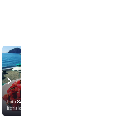
Lido Sammy
Da Massimo
Ischia Isola
Ischia Isola