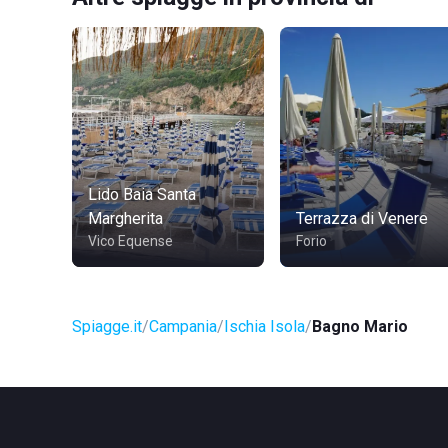
Lido Baia Santa
Margherita
Terrazza di Venere
Vico Equense
Forio
Spiagge.it
Campania
Ischia Isola
Bagno Mario