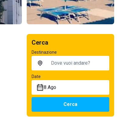
Cerca
Destinazione
Date
8 Ago
Cerca