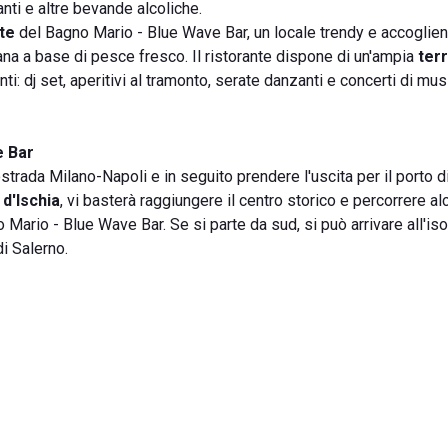
anti e altre bevande alcoliche.
nte
del Bagno Mario - Blue Wave Bar, un locale trendy e accoglien
pana a base di pesce fresco. Il ristorante dispone di un'ampia
ter
nti: dj set, aperitivi al tramonto, serate danzanti e concerti di mus
e Bar
tostrada Milano-Napoli e in seguito prendere l'uscita per il porto d
a d'Ischia
, vi basterà raggiungere il centro storico e percorrere al
Mario - Blue Wave Bar. Se si parte da sud, si può arrivare all'iso
di Salerno.