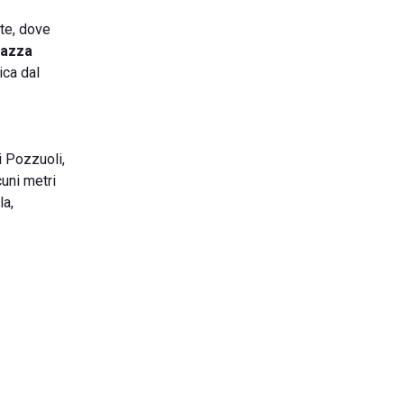
te, dove
razza
ica dal
i Pozzuoli,
cuni metri
la,