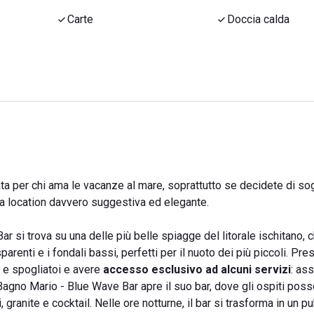
Carte
Doccia calda
a per chi ama le vacanze al mare, soprattutto se decidete di so
na location davvero suggestiva ed elegante.
 si trova su una delle più belle spiagge del litorale ischitano, c
arenti e i fondali bassi, perfetti per il nuoto dei più piccoli. Pres
i e spogliatoi e avere
accesso esclusivo ad alcuni servizi
: as
o Bagno Mario - Blue Wave Bar apre il suo bar, dove gli ospiti pos
i, granite e cocktail. Nelle ore notturne, il bar si trasforma in un p