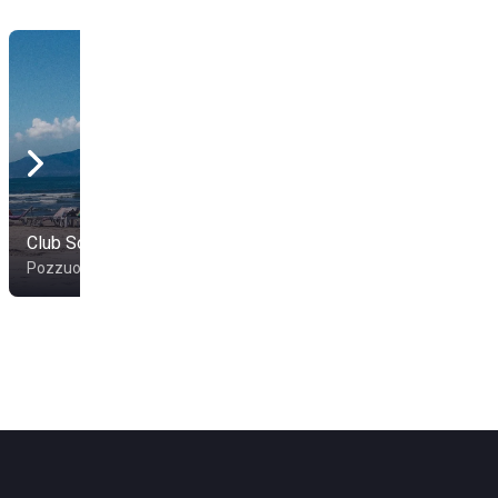
Club Sorriso
Lido Cinquemare
Pozzuoli
Sorrento