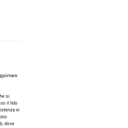
ggiornare
he si
so il lido
sistenza in
sono
ub, dove