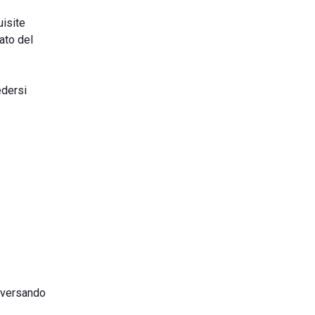
uisite
ato del
dersi
raversando