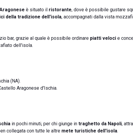
 Aragonese
è situato il
ristorante
, dove è possibile gustare sq
pici della tradizione dell'isola
, accompagnati dalla vista mozzafi
izio bar, grazie al quale è possibile ordinare
piatti veloci
e conce
fiato dell'isola.
Ischia (NA).
 Castello Aragonese d'Ischia.
schia
in pochi minuti, per chi giunge in
traghetto da Napoli
, att
ben collegata con tutte le altre
mete turistiche dell'isola
.