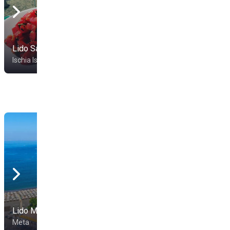
Lido Sammy
Da Massimo
Ischia Isola
Ischia Isola
Lido Marinella
Il Bikini
Meta
Vico Equense