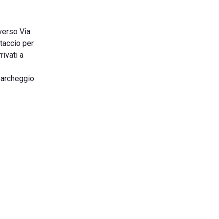
verso Via
taccio per
rivati a
 parcheggio