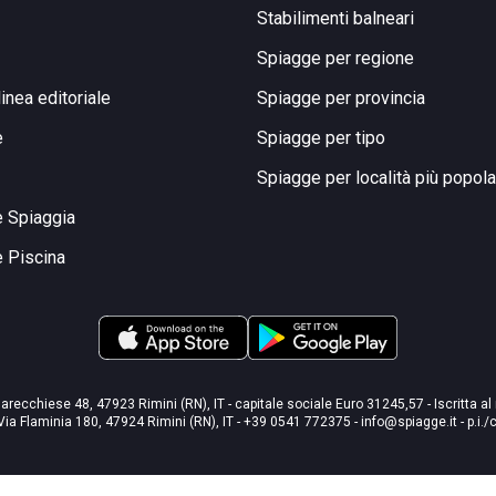
Stabilimenti balneari
Spiagge per regione
linea editoriale
Spiagge per provincia
e
Spiagge per tipo
Spiagge per località più popola
e Spiaggia
e Piscina
arecchiese 48, 47923 Rimini (RN), IT - capitale sociale Euro 31245,57 - Iscritta al
Via Flaminia 180, 47924 Rimini (RN), IT
-
+39 0541 772375
-
info@spiagge.it
- p.i