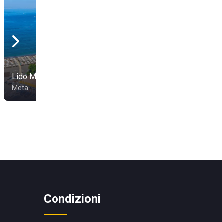
Lido Marinella
Il Bikini
Meta
Vico Equense
Condizioni