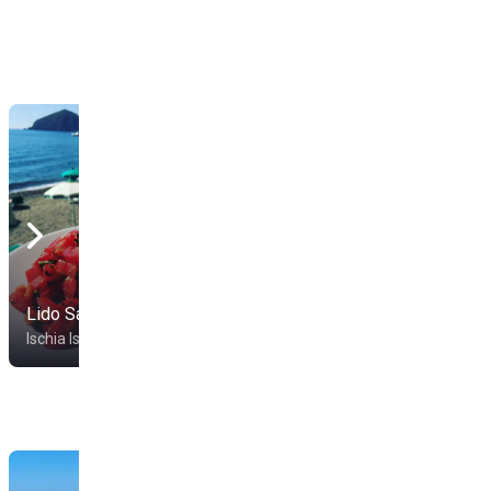
Lido Sammy
Da Massimo
Ischia Isola
Ischia Isola