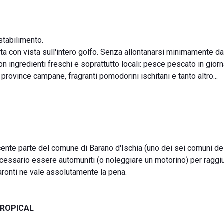
 stabilimento.
fitta con vista sull'intero golfo. Senza allontanarsi minimamente dal 
on ingredienti freschi e soprattutto locali: pesce pescato in giorn
e province campane, fragranti pomodorini ischitani e tanto altro...
cente parte del comune di Barano d'Ischia (uno dei sei comuni dell
necessario essere automuniti (o noleggiare un motorino) per raggi
Maronti ne vale assolutamente la pena.
TROPICAL