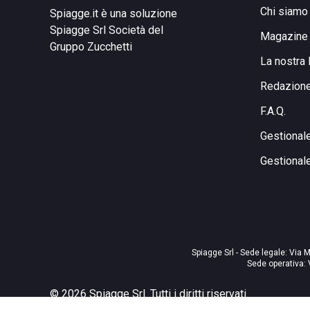
Chi siamo
Spiagge.it è una soluzione
Spiagge Srl
Società del
Magazine
Gruppo Zucchetti
La nostra 
Redazion
F.A.Q.
Gestional
Gestional
Spiagge Srl - Sede legale: Via M
Sede operativa: 
©
2026
Spiagge Srl. Tutti i diritti riservati.