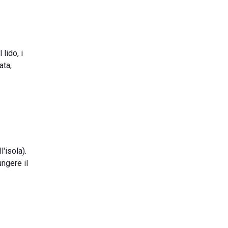
lido, i
ata,
'isola).
ungere il