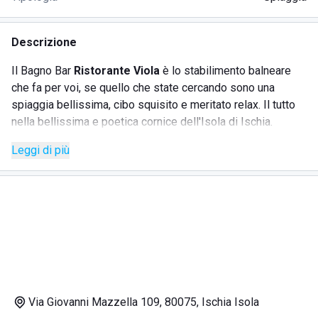
Descrizione
Il Bagno Bar
Ristorante Viola
è lo stabilimento balneare
che fa per voi, se quello che state cercando sono una
spiaggia bellissima, cibo squisito e meritato relax. Il tutto
nella bellissima e poetica cornice dell'Isola di Ischia.
Lo stabilimento balneare è attrezzato per soddisfare anche
Leggi di più
l'esigenza del cliente più esigente (tant'è che anche
personaggi del mondo dello spettacolo come Bono Vox -
storico frontman degli U2 - hanno deciso di godersi il sole
dell'isola in questo lido).
Il Bagno vanta servizi essenziali ma dalla massima
professionalità:
noleggio ombrelloni, sdraio e lettini
Via Giovanni Mazzella 109, 80075, Ischia Isola
servizi igienici costantemente puliti e sanificati