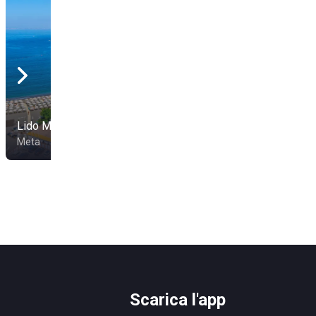
Lido Marinella
Il Bikini
Meta
Vico Equense
Scarica l'app