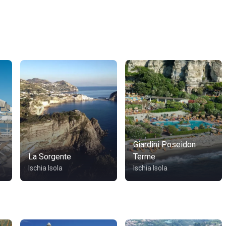
Giardini Poseidon
La Sorgente
Terme
Ischia Isola
Ischia Isola