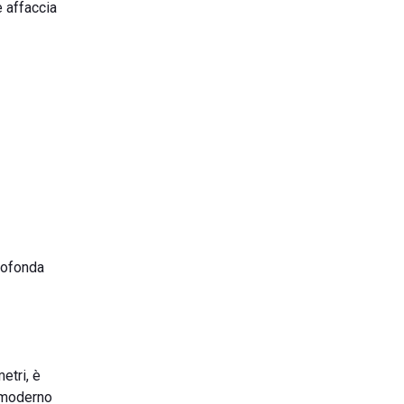
e affaccia
profonda
etri, è
n moderno