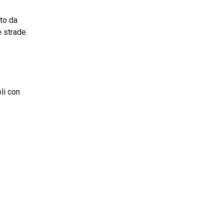
ato da
 strade.
li con