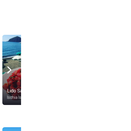
Lido Sammy
Da Massimo
Ischia Isola
Ischia Isola