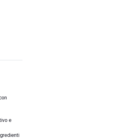
 con
tivo e
ngredienti