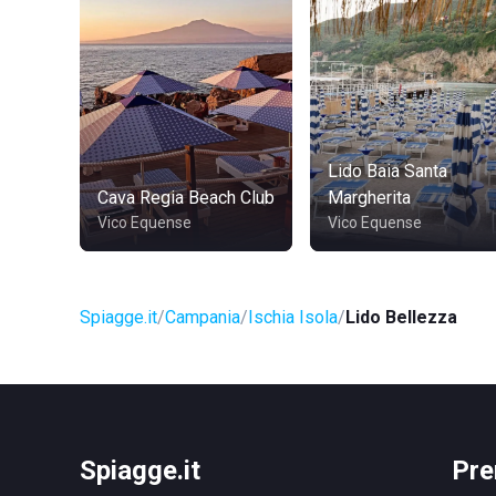
Lido Baia Santa
Cava Regia Beach Club
Margherita
Vico Equense
Vico Equense
Spiagge.it
Campania
Ischia Isola
Lido Bellezza
Spiagge.it
Pre