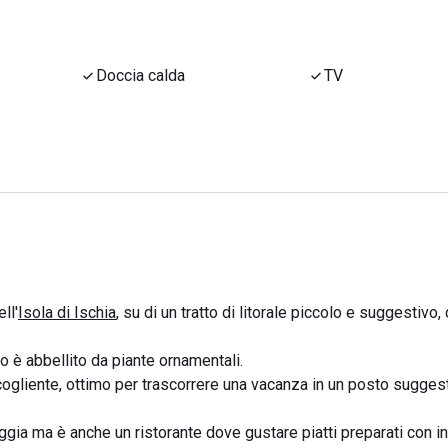
Doccia calda
TV
ll'
Isola di Ischia
, su di un tratto di litorale piccolo e suggestivo,
o è abbellito da piante ornamentali.
cogliente, ottimo per trascorrere una vacanza in un posto sugges
aggia ma è anche un ristorante dove gustare piatti preparati con i