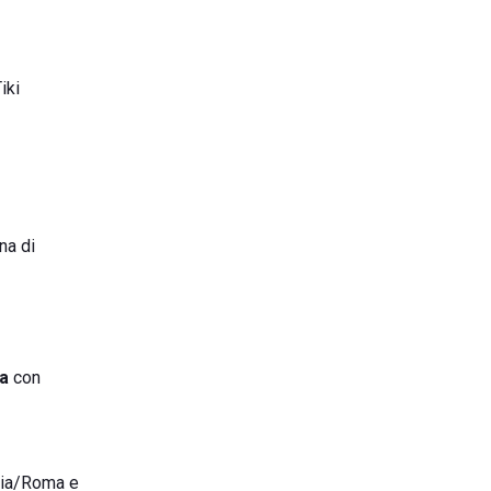
iki
na di
Ma
con
chia/Roma e