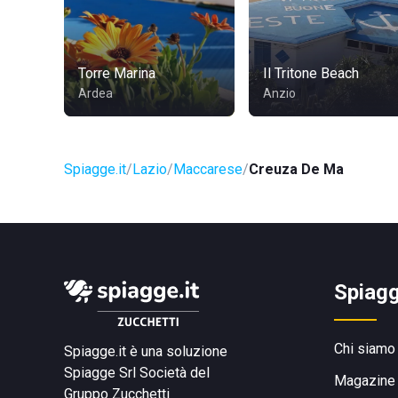
Torre Marina
Il Tritone Beach
Ardea
Anzio
Spiagge.it
Lazio
Maccarese
Creuza De Ma
Spiagg
Chi siamo
Spiagge.it è una soluzione
Spiagge Srl
Società del
Magazine
Gruppo Zucchetti