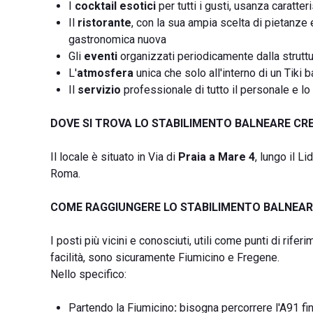
I
cocktail esotici
per tutti i gusti, usanza caratteri
Il
ristorante
, con la sua ampia scelta di pietanze e
gastronomica nuova
Gli
eventi
organizzati periodicamente dalla strutt
L'
atmosfera
unica che solo all'interno di un Tiki 
Il
servizio
professionale di tutto il personale e lo
DOVE SI TROVA LO STABILIMENTO BALNEARE CR
Il locale è situato in Via di
Praia a Mare 4
, lungo il L
Roma.
COME RAGGIUNGERE LO STABILIMENTO BALNEAR
I posti più vicini e conosciuti, utili come punti di rife
facilità, sono sicuramente Fiumicino e Fregene.
Nello specifico:
Partendo la Fiumicino
:
bisogna percorrere l'A91 fin