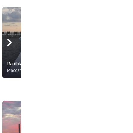
Rambla Beach
Maccarese