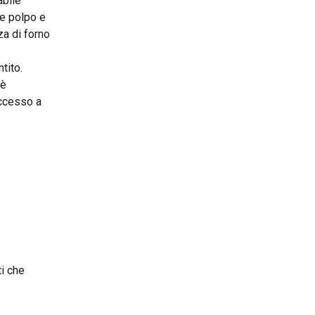
abile
re polpo e
za di forno
tito.
 è
accesso a
ti che