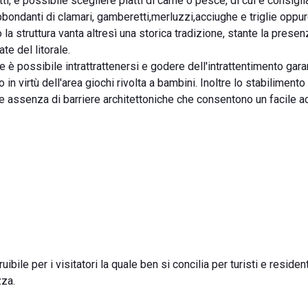
ti, è possibile scegliere piatti di carne o pesce, di cui è consigli
abbondanti di clamari, gamberetti,merluzzi,acciughe e triglie oppu
la struttura vanta altresì una storica tradizione, stante la presen
te del litorale.
 è possibile intrattrattenersi e godere dell'intrattentimento garan
 in virtù dell'area giochi rivolta a bambini. Inoltre lo stabilimento
tale assenza di barriere architettoniche che consentono un facile 
uibile per i visitatori la quale ben si concilia per turisti e residen
zza.