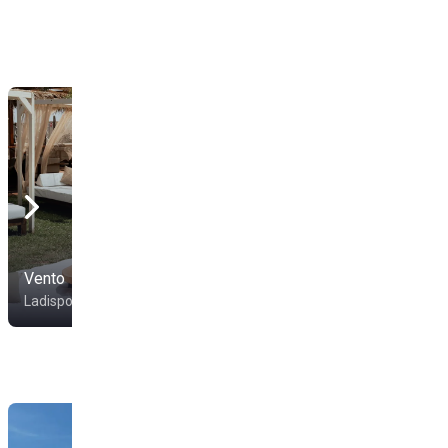
Vento
Scorpion Beach
Ladispoli
Ladispoli