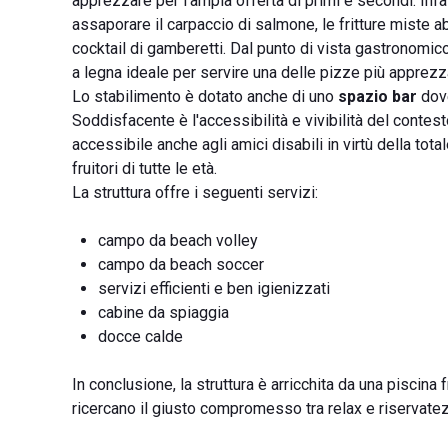
apprezzare per l'ampia offerta di primi e secondi. Infat
assaporare il carpaccio di salmone, le fritture miste 
cocktail di gamberetti. Dal punto di vista gastronomico 
a legna ideale per servire una delle pizze più apprezza
Lo stabilimento è dotato anche di uno
spazio bar
dove
Soddisfacente è l'accessibilità e vivibilità del contesto
accessibile anche agli amici disabili in virtù della to
fruitori di tutte le età.
La struttura offre i seguenti servizi:
campo da beach volley
campo da beach soccer
servizi efficienti e ben igienizzati
cabine da spiaggia
docce calde
In conclusione, la struttura è arricchita da una piscina fr
ricercano il giusto compromesso tra relax e riservate