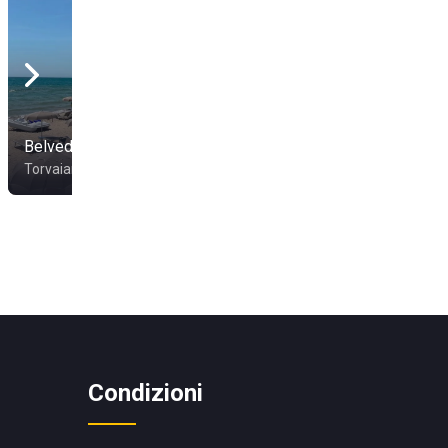
Nuova Pineta &
Belvedere Ritual Night
Pinetina
Torvaianica
Lido di Ostia
Condizioni