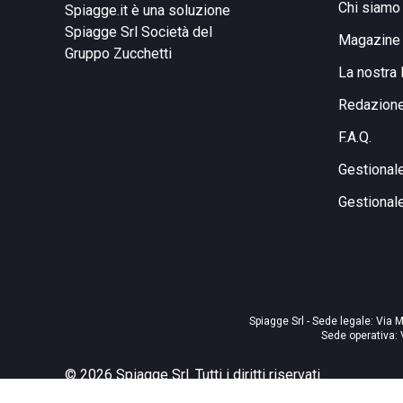
Chi siamo
Spiagge.it è una soluzione
Spiagge Srl
Società del
Magazine
Gruppo Zucchetti
La nostra 
Redazion
F.A.Q.
Gestional
Gestional
Spiagge Srl - Sede legale: Via M
Sede operativa: 
©
2026
Spiagge Srl. Tutti i diritti riservati.