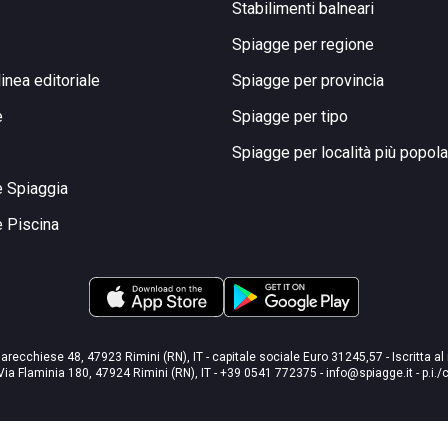
Stabilimenti balneari
Spiagge per regione
linea editoriale
Spiagge per provincia
e
Spiagge per tipo
Spiagge per località più popola
e Spiaggia
e Piscina
arecchiese 48, 47923 Rimini (RN), IT - capitale sociale Euro 31245,57 - Iscritta al
Via Flaminia 180, 47924 Rimini (RN), IT
-
+39 0541 772375
-
info@spiagge.it
- p.i