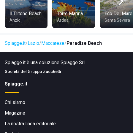
Il Tritone Beach
Torre Marina
Eco Del Mare
Anzio
Ardea
Santa Severa
Bar
Spiagge.it
Lazio
Maccarese
Paradise Beach
Spiagge.it è una soluzione Spiagge Srl
Società del
Gruppo Zucchetti
Spiagge.it
Il bar della spiaggia è il luogo ideale per la sosta, per chi
desidera rinfrescarsi e concedersi una pausa dai raggi del
Chi siamo
sole. Caffè, aperitivo, bibite, snack, merendine, a completa
disposizione di tutti i clienti.
Magazine
La nostra linea editoriale