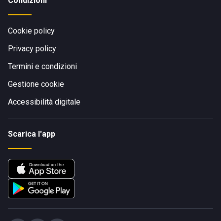
Condizioni
Cookie policy
Privacy policy
Termini e condizioni
COME RAGGIUNGERE IL PARADISE BEACH
Gestione cookie
Accessibilità digitale
Scarica l'app
Il Paradise Beach dista 43 Km da
Roma
e percorrendo la
SS1
sono sufficienti 49 minuti, stesso tempo di
percorrenza attraversando la
A91.
Dallo stabilimento, oltre
a raggiungere la capitale è possibile visitare altri luoghi di
attrazione come: la
Chiesa di Santa Maria Porto
a 1 km, il
Borgo Valadier
a 1,5 Km, la
Cantina Castello di Torre in