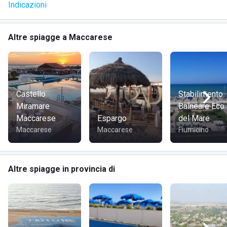
Indicazioni
Altre spiagge a Maccarese
Lo stabilimento balneare
Paradise Beach
si trova a
Maccarese, in provincia di
Roma,
in
Via Monti dell'Ara n
425,
lungo il suggestivo litorale romano.
Castello
Stabilimento
Miramare
Balneare Eco
Maccarese
Espargo
del Mare
Maccarese
Maccarese
Fiumicino
I SERVIZI DEL PARADISE BEACH
Altre spiagge in provincia di
I servizi offerti dal
Paradise Beach
sono i seguenti: