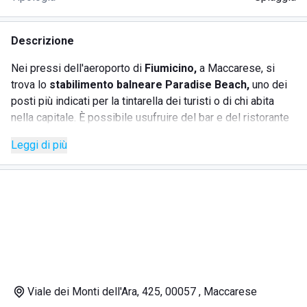
Descrizione
Nei pressi dell'aeroporto di
Fiumicino,
a Maccarese, si
trova lo
stabilimento balneare Paradise Beach,
uno dei
posti più indicati per la tintarella dei turisti o di chi abita
nella capitale. È possibile usufruire del bar e del ristorante
e di tutta la bellezza della spiaggia.
Leggi di più
DOVE SI TROVA IL PARADISE BEACH
Viale dei Monti dell'Ara, 425, 00057 , Maccarese