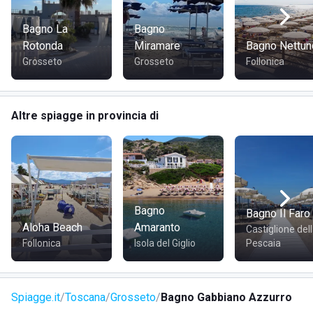
Bagno La
Bagno
Rotonda
Miramare
Bagno Nettun
Grosseto
Grosseto
Follonica
Altre spiagge in provincia di
Bagno
Bagno Il Faro
Aloha Beach
Amaranto
Castiglione del
Follonica
Isola del Giglio
Pescaia
Spiagge.it
Toscana
Grosseto
Bagno Gabbiano Azzurro