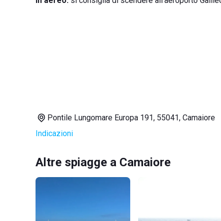
In aereo:
si consiglia di scendere all'aeroporto Galile
Pontile Lungomare Europa 191, 55041, Camaiore
Indicazioni
Altre spiagge a Camaiore