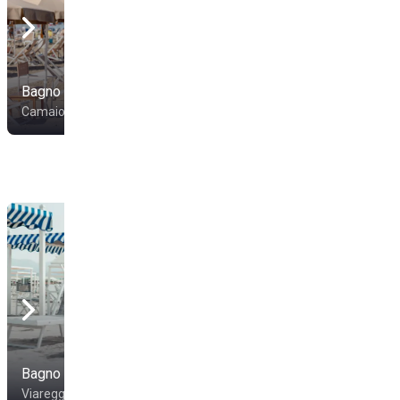
Bagno Moby Dick
Bagno San Francesco
Camaiore
Camaiore
Bagno Arizona
Bagno Teresa
Viareggio
Viareggio