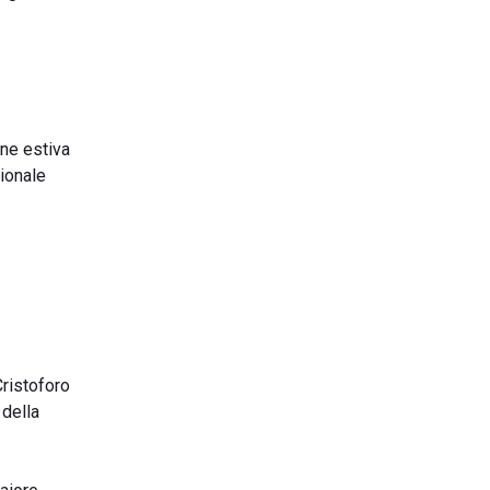
one estiva
ionale
Cristoforo
 della