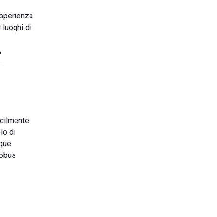
'esperienza
 luoghi di
,
e
acilmente
lo di
nque
utobus