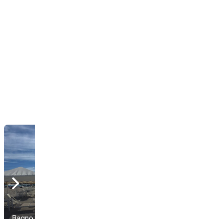
Bagno San Francesco
Bagno Argo