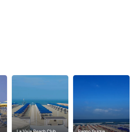
"
La Vela Beach Club
Bagno Grazia