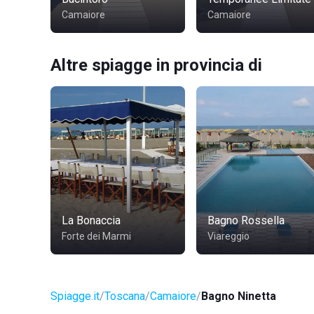
Camaiore
Camaiore
Altre spiagge in provincia di
La Bonaccia
Bagno Rossella
Forte dei Marmi
Viareggio
Spiagge.it
Toscana
Camaiore
Bagno Ninetta