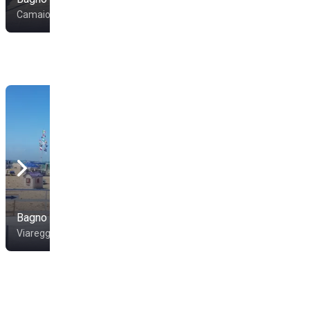
Camaiore
Camaiore
Bagno Andrea Doria
Bagno Artiglio
Viareggio
Viareggio