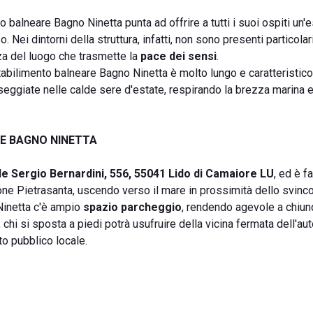
to balneare Bagno Ninetta punta ad offrire a tutti i suoi ospiti un
Nei dintorni della struttura, infatti, non sono presenti particolari
zza del luogo che trasmette la
pace dei sensi
.
stabilimento balneare Bagno Ninetta è molto lungo e caratteristico
ggiate nelle calde sere d'estate, respirando la brezza marina 
E BAGNO NINETTA
le Sergio Bernardini, 556, 55041 Lido di Camaiore LU
, ed è f
ione Pietrasanta, uscendo verso il mare in prossimità dello svinco
Ninetta c'è ampio
spazio parcheggio
, rendendo agevole a chiu
e, chi si sposta a piedi potrà usufruire della vicina fermata dell'a
to pubblico locale.